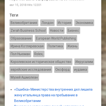
авг 15, 2018 Hits:12201
Теги
Великобритания
Лондон
История
Экономика
Zerah Business School
Новости
Бизнес
Образование
European World Publishing
Ирина Котляревская
Политика
Жизнь
Пол Ньюман
Rolex,
Kоролевское историческое общество
Иерусалим
еврейские исследования
Оксфорд
иудаика
Музей Ашмолеан
«Ошибка» Министерства внутренних дел лишила
жену итальянца права на пребывание в
Великобритании