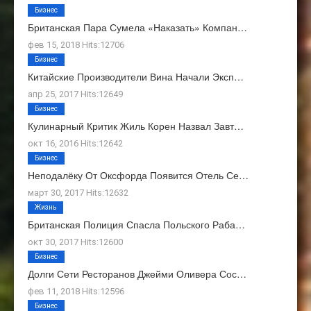
Бизнес
Британская Пара Сумела «наказать» Компан…
фев 15, 2018 Hits:12706
Бизнес
Китайские Производители Вина Начали Эксп…
апр 25, 2017 Hits:12649
Бизнес
Кулинарный Критик Жиль Корен Назвал Завт…
окт 16, 2016 Hits:12642
Бизнес
Неподалёку От Оксфорда Появится Отель Се…
март 30, 2017 Hits:12632
Жизнь
Британская Полиция Спасла Польского Раба…
окт 30, 2017 Hits:12600
Бизнес
Долги Сети Ресторанов Джейми Оливера Сос…
фев 11, 2018 Hits:12596
Бизнес