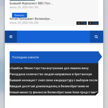
Бывший Журналист BBC Пол…
июль 24, 2026 Hits:335
Бизнес
Китай Призывает Великобри…
июль 23, 2026 Hits:250
Prev
Next
Последние новости
«Ошибка» Министерства внутренних дел лишила жену
итальянца права на пребывание в
:
Рекордное количество людей направлено в британскую
программу по борьбе с радикал
:
Бывший неонацист снял свою кандидатуру с выборов после
негативной реакции общест
:
Каждый десятый домовладелец в Великобритании не
намерен соблюдать запрет на испо
:
Новый министр финансов Великобритании Хили представит
свой первый бюджет 28 октя
: