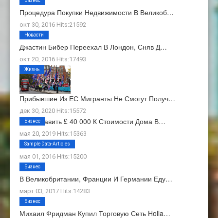
Бизнес
Процедура Покупки Недвижимости В Великоб…
окт 30, 2016 Hits:21592
Новости
Джастин Бибер Переехал В Лондон, Сняв Д…
окт 20, 2016 Hits:17493
Жизнь
Прибывшие Из ЕС Мигранты Не Смогут Получ…
дек 30, 2020 Hits:15572
Как Добавить £ 40 000 К Стоимости Дома В…
Бизнес
мая 20, 2019 Hits:15363
О Нас
Sample Data-Articles
мая 01, 2016 Hits:15200
Бизнес
В Великобритании, Франции И Германии Еду…
март 03, 2017 Hits:14283
Бизнес
Михаил Фридман Купил Торговую Сеть Holla…