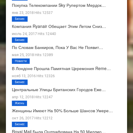
Покупка Телекомпании Sky Рупертом Мердок…
янв 23, 2018 Hits:12537
Бизнес
Компания Ryanair Обещает Этим Летом Сниз…
июль 24, 2017 Hits:12440
Бизнес
По Словам Банкиров, Пока У Вас Не Появит…
мая 25, 2018 Hits:12389
Новости
В Лондоне Прошла Памятная Церемония Reme…
нояб 13, 2016 Hits:12326
Бизнес
Центральные Улицы Британских Городов Еже…
апр 12, 2018 Hits:12247
Жизнь
Женщины Имеют На 50% Больше Шансов Умере…
окт 26, 2017 Hits:12212
Бизнес
Royal Mail Была Оштрафована На 50 Миллио…