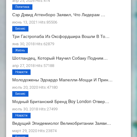
апр 25, 2026 Hits:414
Политика
Сэр Дэвид Аттенборо Заявил, Что Лидерам …
июнь 13, 2021 Hits:85506
Бизнес
Три Гастропаба Из Оксфордшира Вошли В То…
янв 30, 2018 Hits:62879
Жизнь
Шотландец, Который Научил Собаку Подним…
апр 27, 2018 Hits:57188
Новости
Молодожены Эдоардо Мапелли-Моцци И Прин…
июль 20, 2020 Hits:47180
Бизнес
Модный Британский Бренд Boy London Отвер…
июль 30, 2018 Hits:27499
Новости
Ведущий Эпидемиолог Великобритании Заяви…
март 29, 2020 Hits:23874