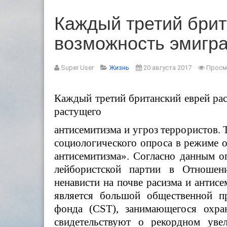
Каждый третий брит
возможность эмигра
Super User
Жизнь
20 августа 2017
Просм
Каждый третий британский еврей рас
растущего
антисемитизма и угроз террористов.
социологического опроса в режиме 
антисемитизма». Согласно данным о
лейбористской партии в Отношен
ненависти на почве расизма и антисе
является большой общественной п
фонда
(CST)
, занимающегося охра
свидетельствуют о рекордном уве