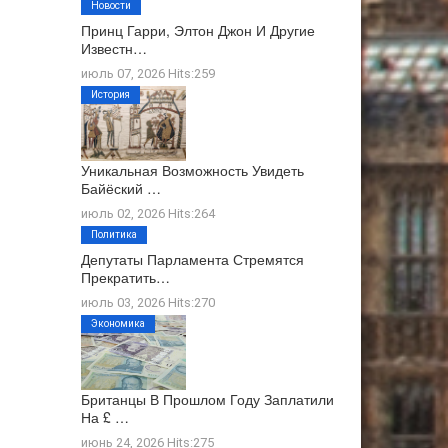
Новости
Принц Гарри, Элтон Джон И Другие
Известн…
июль 07, 2026 Hits:259
История
Уникальная Возможность Увидеть
Байёский …
июль 02, 2026 Hits:264
Политика
Депутаты Парламента Стремятся
Прекратить…
июль 03, 2026 Hits:270
Экономика
Британцы В Прошлом Году Заплатили
На £ …
июнь 24, 2026 Hits:275