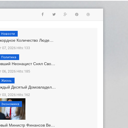
Новости
кордное Количество Люде…
г 07, 2026 Hits:133
Политика
ывший Неонацист Снял Сво…
г 06, 2026 Hits:185
Жизнь
аждый Десятый Домовладел…
г 03, 2026 Hits:162
Экономика
овый Министр Финансов Ве…