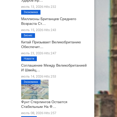
Ударов Ир…
июль 13, 2026 Hits:232
Экономика
Миллионы Британцев Среднего
Возраста Ст…
июль 15, 2026 Hits:243
Бизнес
Китай Призывает Великобританию
Обеспечит…
июль 23, 2026 Hits:247
Новости
Соглашение Между Великобританией
И Швейц…
июль 14, 2026 Hits:253
Экономика
Фунт Стерлингов Остается
Стабильным На Ф…
июль 08, 2026 Hits:257