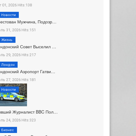
г 01, 2026 Hits:138
Новости
естован Мужчина, Подозр…
ль 31, 2026 Hits:151
Жизнь
ндонский Совет Выселил …
ль 29, 2026 Hits:217
Лондон
ндонский Аэропорт Гатви…
ль 27, 2026 Hits:181
Новости
ывший Журналист BBC Пол…
ль 24, 2026 Hits:323
Бизнес