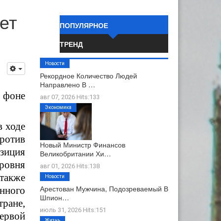
ет
ПОПУЛЯРНОЕ
ТРЕНД
Новости
Рекордное Количество Людей
Направлено В …
а фоне
авг 07, 2026 Hits:133
Экономика
в ходе
против
Новый Министр Финансов
озиция
Великобритании Хи…
ровня
авг 01, 2026 Hits:138
 также
Новости
Арестован Мужчина, Подозреваемый В
нного
Шпион…
ране,
июль 31, 2026 Hits:151
ервой
Жизнь