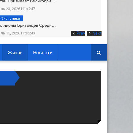
тай Призывает Великобри…
ль 23, 2026 Hits:247
Экономика
иллионы Британцев Средн…
ль 15, 2026 Hits:243
Prev
Next
Жизнь
Новости