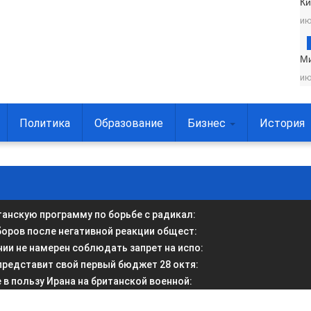
Ки
ию
М
ию
Политика
Образование
Бизнес
История
анскую программу по борьбе с радикал
:
боров после негативной реакции общест
:
и не намерен соблюдать запрет на испо
:
представит свой первый бюджет 28 октя
:
в пользу Ирана на британской военной
: