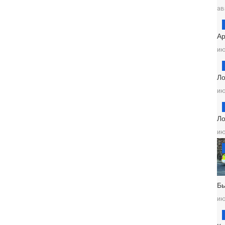
ав
Ар
ию
Ло
ию
Ло
ию
Б
ию