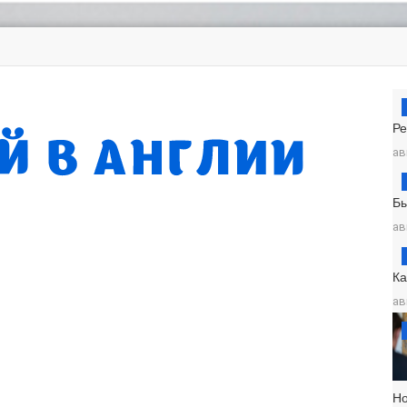
Ре
ав
Б
ав
К
ав
Н