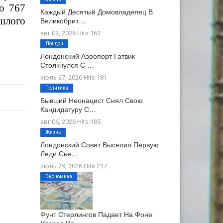
но 767
Каждый Десятый Домовладелец В
шлого
Великобрит…
авг 03, 2026 Hits:162
Лондон
Лондонский Аэропорт Гатвик
Столкнулся С …
июль 27, 2026 Hits:181
Политика
Бывший Неонацист Снял Свою
Кандидатуру С…
авг 06, 2026 Hits:185
Жизнь
Лондонский Совет Выселил Первую
Леди Сье…
июль 29, 2026 Hits:217
Экономика
Фунт Стерлингов Падает На Фоне