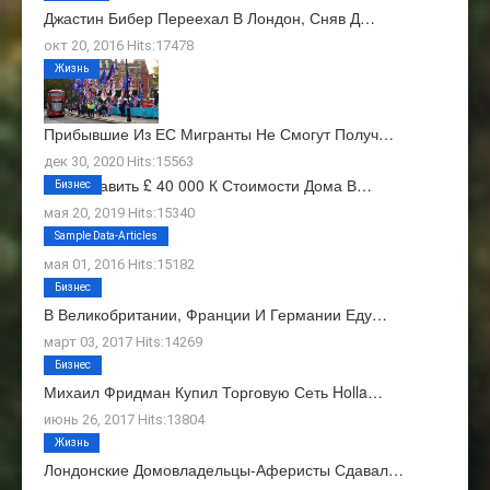
Джастин Бибер Переехал В Лондон, Сняв Д…
окт 20, 2016 Hits:17478
Жизнь
Прибывшие Из ЕС Мигранты Не Смогут Получ…
дек 30, 2020 Hits:15563
Как Добавить £ 40 000 К Стоимости Дома В…
Бизнес
мая 20, 2019 Hits:15340
О Нас
Sample Data-Articles
мая 01, 2016 Hits:15182
Бизнес
В Великобритании, Франции И Германии Еду…
март 03, 2017 Hits:14269
Бизнес
Михаил Фридман Купил Торговую Сеть Holla…
июнь 26, 2017 Hits:13804
Жизнь
Лондонские Домовладельцы-Аферисты Сдавал…