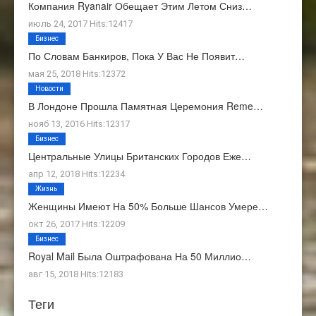
Компания Ryanair Обещает Этим Летом Сниз…
июль 24, 2017 Hits:12417
Бизнес
По Словам Банкиров, Пока У Вас Не Появит…
мая 25, 2018 Hits:12372
Новости
В Лондоне Прошла Памятная Церемония Reme…
нояб 13, 2016 Hits:12317
Бизнес
Центральные Улицы Британских Городов Еже…
апр 12, 2018 Hits:12234
Жизнь
Женщины Имеют На 50% Больше Шансов Умере…
окт 26, 2017 Hits:12209
Бизнес
Royal Mail Была Оштрафована На 50 Миллио…
авг 15, 2018 Hits:12183
Теги