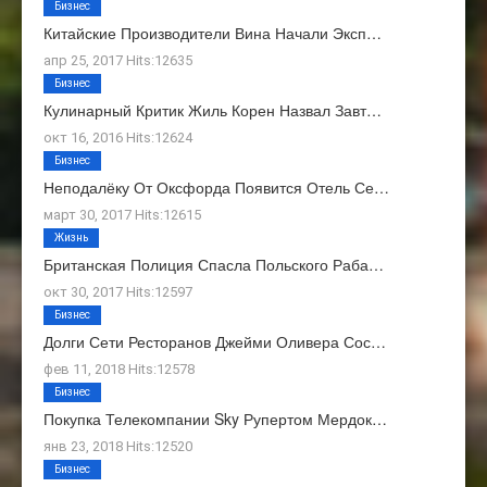
Бизнес
Китайские Производители Вина Начали Эксп…
апр 25, 2017 Hits:12635
Бизнес
Кулинарный Критик Жиль Корен Назвал Завт…
окт 16, 2016 Hits:12624
Бизнес
Неподалёку От Оксфорда Появится Отель Се…
март 30, 2017 Hits:12615
Жизнь
Британская Полиция Спасла Польского Раба…
окт 30, 2017 Hits:12597
Бизнес
Долги Сети Ресторанов Джейми Оливера Сос…
фев 11, 2018 Hits:12578
Бизнес
Покупка Телекомпании Sky Рупертом Мердок…
янв 23, 2018 Hits:12520
Бизнес