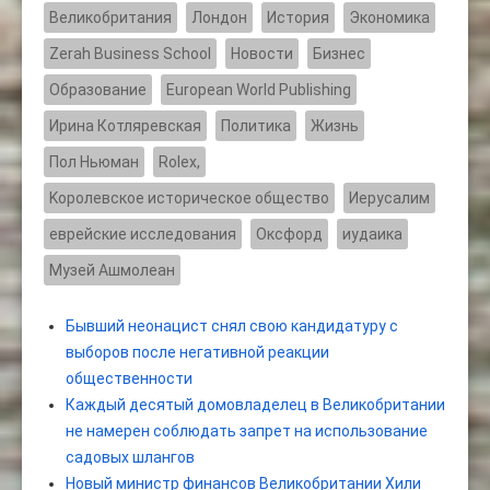
Великобритания
Лондон
История
Экономика
Zerah Business School
Новости
Бизнес
Образование
European World Publishing
Ирина Котляревская
Политика
Жизнь
Пол Ньюман
Rolex,
Kоролевское историческое общество
Иерусалим
еврейские исследования
Оксфорд
иудаика
Музей Ашмолеан
Бывший неонацист снял свою кандидатуру с
выборов после негативной реакции
общественности
Каждый десятый домовладелец в Великобритании
не намерен соблюдать запрет на использование
садовых шлангов
Новый министр финансов Великобритании Хили