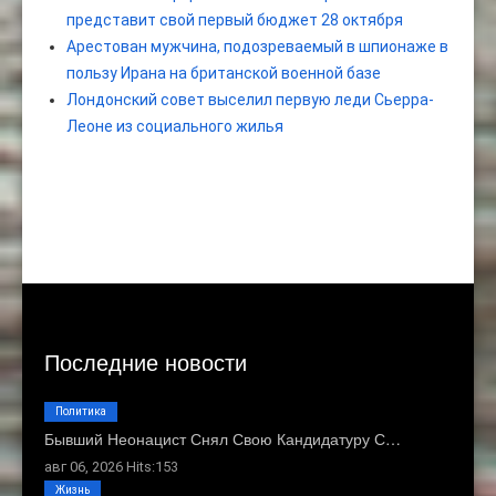
представит свой первый бюджет 28 октября
Арестован мужчина, подозреваемый в шпионаже в
пользу Ирана на британской военной базе
Лондонский совет выселил первую леди Сьерра-
Леоне из социального жилья
Последние новости
Политика
Бывший Неонацист Снял Свою Кандидатуру С…
авг 06, 2026 Hits:153
Жизнь