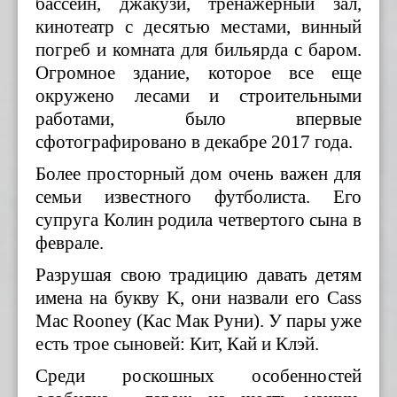
бассейн, джакузи, тренажерный зал,
кинотеатр с десятью местами, винный
погреб и комната для бильярда с баром.
Огромное здание, которое все еще
окружено лесами и строительными
работами, было впервые
сфотографировано в декабре 2017 года.
Более просторный дом очень важен для
семьи известного футболиста. Его
супруга Колин родила четвертого сына в
феврале.
Разрушая свою традицию давать детям
имена на букву K, они назвали его Cass
Mac Rooney (Кас Мак Руни). У пары уже
есть трое сыновей: Кит, Кай и Кл
э
й.
Среди роскошных особенностей