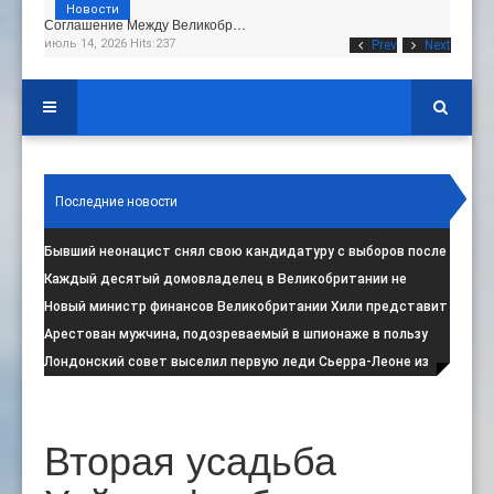
Новости
Соглашение Между Великобр…
июль 14, 2026 Hits:237
Prev
Next
Последние новости
Бывший неонацист снял свою кандидатуру с выборов после
негативной реакции общест
:
Каждый десятый домовладелец в Великобритании не
намерен соблюдать запрет на испо
:
Новый министр финансов Великобритании Хили представит
свой первый бюджет 28 октя
:
Арестован мужчина, подозреваемый в шпионаже в пользу
Ирана на британской военной
:
Лондонский совет выселил первую леди Сьерра-Леоне из
социального жилья
:
Вторая усадьба