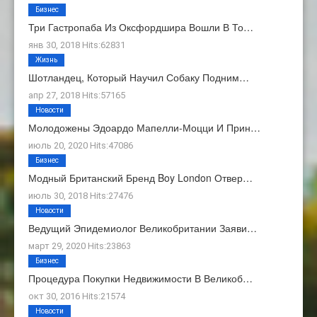
Бизнес
Три Гастропаба Из Оксфордшира Вошли В То…
янв 30, 2018 Hits:62831
Жизнь
Шотландец, Который Научил Собаку Подним…
апр 27, 2018 Hits:57165
Новости
Молодожены Эдоардо Мапелли-Моцци И Прин…
июль 20, 2020 Hits:47086
Бизнес
Модный Британский Бренд Boy London Отвер…
июль 30, 2018 Hits:27476
Новости
Ведущий Эпидемиолог Великобритании Заяви…
март 29, 2020 Hits:23863
Бизнес
Процедура Покупки Недвижимости В Великоб…
окт 30, 2016 Hits:21574
Новости