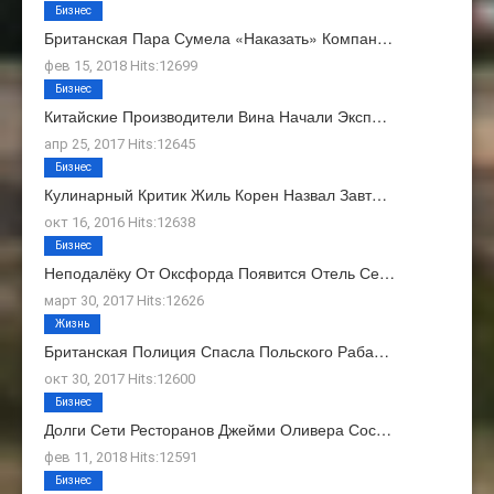
Бизнес
Британская Пара Сумела «наказать» Компан…
фев 15, 2018 Hits:12699
Бизнес
Китайские Производители Вина Начали Эксп…
апр 25, 2017 Hits:12645
Бизнес
Кулинарный Критик Жиль Корен Назвал Завт…
окт 16, 2016 Hits:12638
Бизнес
Неподалёку От Оксфорда Появится Отель Се…
март 30, 2017 Hits:12626
Жизнь
Британская Полиция Спасла Польского Раба…
окт 30, 2017 Hits:12600
Бизнес
Долги Сети Ресторанов Джейми Оливера Сос…
фев 11, 2018 Hits:12591
Бизнес