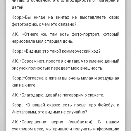
читаю. В основном, это благодарность от матерей и
детей.
Корр.:⁃Вы нигде на книгах не выставляете свою
фотографию, с чем это связано?
И.К.: ⁃Отчего же, там есть фото-портрет, который
нарисовала моя старшая дочь.
Корр.: ⁃Видимо это такой коммерческий ход?
И.К.:⁃Совсем нет, просто я считаю, что именно данный
рисунок полностью передаёт мою внешность.
Корр.:⁃Согласна, в жизни вы очень милая и воздушная
как на книге.
И.К.:⁃Благодарю, давайте поговорим о сюжете.
Корр.: ⁃В вашей сказке есть посыл про Фейсбук и
Инстаграмм, это видимо не случайно?
И.К.:⁃Совершенно верно (улыбается). В нашем
суетливом веке, мы привыкли получать информацию