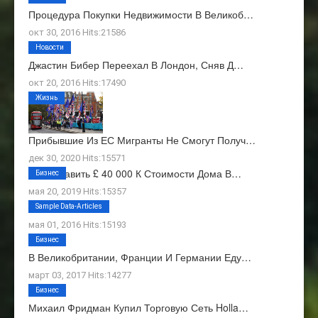
Процедура Покупки Недвижимости В Великоб…
окт 30, 2016 Hits:21586
Новости
Джастин Бибер Переехал В Лондон, Сняв Д…
окт 20, 2016 Hits:17490
Жизнь
Прибывшие Из ЕС Мигранты Не Смогут Получ…
дек 30, 2020 Hits:15571
Как Добавить £ 40 000 К Стоимости Дома В…
Бизнес
мая 20, 2019 Hits:15357
О Нас
Sample Data-Articles
мая 01, 2016 Hits:15193
Бизнес
В Великобритании, Франции И Германии Еду…
март 03, 2017 Hits:14277
Бизнес
Михаил Фридман Купил Торговую Сеть Holla…