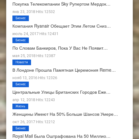
Покупка Телекомпании Sky Рупертом Мердок…
янв 23, 2018 Hits:12532
Бизнес
Компания Ryanair Обещает Этим Летом Сниз…
июль 24, 2017 Hits:12431
Бизнес
По Словам Банкиров, Пока У Вас Не Появит…
мая 25, 2018 Hits:12387
Новости
В Лондоне Прошла Памятная Церемония Reme…
нояб 13, 2016 Hits:12326
Бизнес
Центральные Улицы Британских Городов Еже…
апр 12, 2018 Hits:12243
Жизнь
Женщины Имеют На 50% Больше Шансов Умере…
окт 26, 2017 Hits:12212
Бизнес
Royal Mail Была Оштрафована На 50 Миллио…