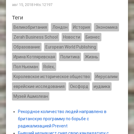
авг 15, 2018 Hits:12197
Теги
Великобритания
Лондон
История
Экономика
Zerah Business School
Новости
Бизнес
Образование
European World Publishing
Ирина Котляревская
Политика
Жизнь
Пол Ньюман
Rolex,
Kоролевское историческое общество
Иерусалим
еврейские исследования
Оксфорд
иудаика
Музей Ашмолеан
Рекордное количество людей направлено в
британскую программу по борьбе с
радикализацией Prevent
Бывший неонацист снял свою кандидатуру с