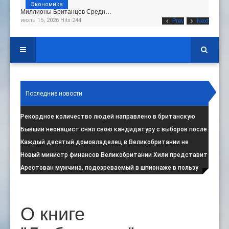
Экономика
Миллионы Британцев Средн…
июль 15, 2026 Hits:244
Prev
Next
Последние новости
Рекордное количество людей направлено в британскую
программу по борьбе с радикал
:
Бывший неонацист снял свою кандидатуру с выборов после
негативной реакции общест
:
Каждый десятый домовладелец в Великобритании не
намерен соблюдать запрет на испо
:
Новый министр финансов Великобритании Хили представит
свой первый бюджет 28 октя
:
Арестован мужчина, подозреваемый в шпионаже в пользу
Ирана на британской военной
:
О книге