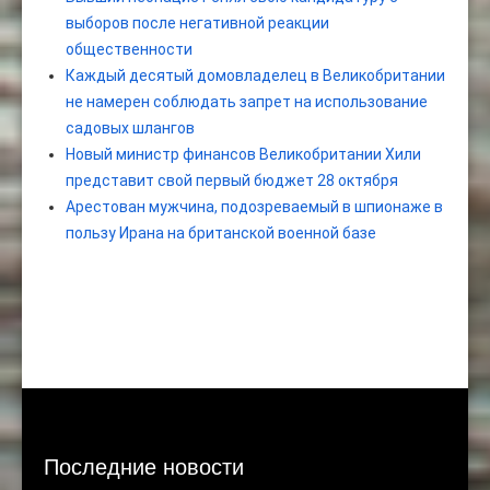
выборов после негативной реакции
общественности
Каждый десятый домовладелец в Великобритании
не намерен соблюдать запрет на использование
садовых шлангов
Новый министр финансов Великобритании Хили
представит свой первый бюджет 28 октября
Арестован мужчина, подозреваемый в шпионаже в
пользу Ирана на британской военной базе
Последние новости