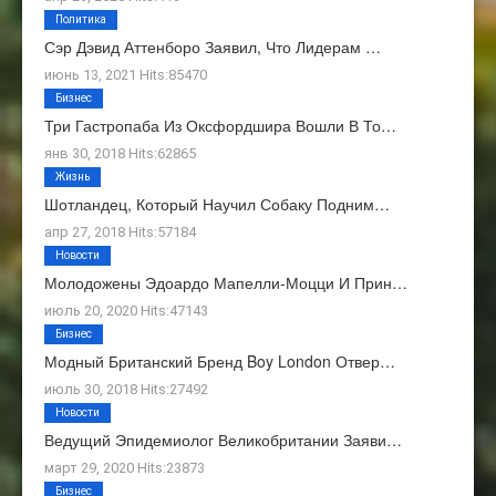
Политика
Сэр Дэвид Аттенборо Заявил, Что Лидерам …
июнь 13, 2021 Hits:85470
Бизнес
Три Гастропаба Из Оксфордшира Вошли В То…
янв 30, 2018 Hits:62865
Жизнь
Шотландец, Который Научил Собаку Подним…
апр 27, 2018 Hits:57184
Новости
Молодожены Эдоардо Мапелли-Моцци И Прин…
июль 20, 2020 Hits:47143
Бизнес
Модный Британский Бренд Boy London Отвер…
июль 30, 2018 Hits:27492
Новости
Ведущий Эпидемиолог Великобритании Заяви…
март 29, 2020 Hits:23873
Бизнес