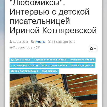
"Любомиксы".
Интервью с детской
писательницей
Ириной Котляревской
Super User
Жизнь
14 декабря 2019
Просмотров: 4531
добрая сказка
терапевтическая сказка
позитивная сказка
современные сказки
новогодняя сказка
сказки для детей
Ирина Котляревская
Любомиксы