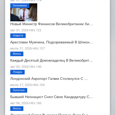
авг 07, 2026 Hits:114
Экономика
Новый Министр Финансов Великобритании Хи…
авг 01, 2026 Hits:122
Новости
Арестован Мужчина, Подозреваемый В Шпион…
июль 31, 2026 Hits:137
Жизнь
Каждый Десятый Домовладелец В Великобрит…
авг 03, 2026 Hits:146
Лондон
Лондонский Аэропорт Гатвик Столкнулся С …
июль 27, 2026 Hits:165
Политика
Бывший Неонацист Снял Свою Кандидатуру С…
авг 06, 2026 Hits:166
Жизнь
Лондонский Совет Выселил Первую Леди Сье…