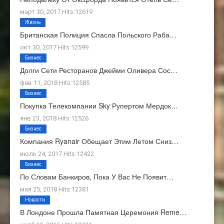
март 30, 2017 Hits:12619
Жизнь
Британская Полиция Спасла Польского Раба…
окт 30, 2017 Hits:12599
Бизнес
Долги Сети Ресторанов Джейми Оливера Сос…
фев 11, 2018 Hits:12585
Бизнес
Покупка Телекомпании Sky Рупертом Мердок…
янв 23, 2018 Hits:12526
Бизнес
Компания Ryanair Обещает Этим Летом Сниз…
июль 24, 2017 Hits:12422
Бизнес
По Словам Банкиров, Пока У Вас Не Появит…
мая 25, 2018 Hits:12381
Новости
В Лондоне Прошла Памятная Церемония Reme…