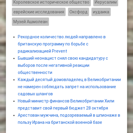
Kоролевское историческое общество
Иерусалим
еврейские исследования
Оксфорд
иудаика
Музей Ашмолеан
Рекордное количество людей направлено в
британскую программу по борьбе с
радикализацией Prevent
Бывший неонацист снял свою кандидатуру с
выборов после негативной реакции
общественности
Каждый десятый домовладелец в Великобритании
не намерен соблюдать запрет на использование
садовых шлангов
Новый министр финансов Великобритании Хили
представит свой первый бюджет 28 октября
Арестован мужчина, подозреваемый в шпионаже в
пользу Ирана на британской военной базе