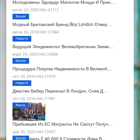
Молодожены Эдоардо Мапелли-Моцци И Прин…
июль 20, 2020 Hits:47111
Бизнес
Модный Британский Бренд Boy London Отвер…
июль 30, 2018 Hits:27484
Новости
Ведущий Эпидемиолог Великобритании Заяви…
март 29, 2020 Hits:23866
Бизнес
Процедура Покупки Недвижимости В Великоб…
окт 30, 2016 Hits:21579
Новости
Джастин Бибер Переехал В Лондон, Сняв Д…
окт 20, 2016 Hits:17481
Жизнь
Прибывшие Из ЕС Мигранты Не Смогут Получ…
дек 30, 2020 Hits:15567
Как Добавить £ 40 000 К Стоимости Дома В…
Бизнес