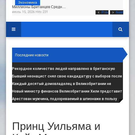
Экономика
Миллионы Британцев Средн…
июль 15, 2026 Hits:231
Prev
Next
Последние новости
Рекордное количество людей направлено в британскую
программу по борьбе с радикал
:
Бывший неонацист снял свою кандидатуру с выборов после
негативной реакции общест
:
Каждый десятый домовладелец в Великобритании не
намерен соблюдать запрет на испо
:
Новый министр финансов Великобритании Хили представит
свой первый бюджет 28 октя
:
Арестован мужчина, подозреваемый в шпионаже в пользу
Ирана на британской военной
:
Принц Уильяма и