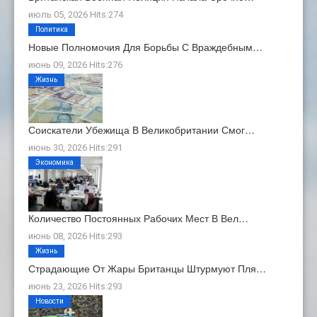
июль 05, 2026 Hits:274
Политика
Новые Полномочия Для Борьбы С Враждебным…
июнь 09, 2026 Hits:276
Жизнь
Соискатели Убежища В Великобритании Смог…
июнь 30, 2026 Hits:291
Экономика
Количество Постоянных Рабочих Мест В Вел…
июнь 08, 2026 Hits:293
Жизнь
Страдающие От Жары Британцы Штурмуют Пля…
июнь 23, 2026 Hits:293
Новости