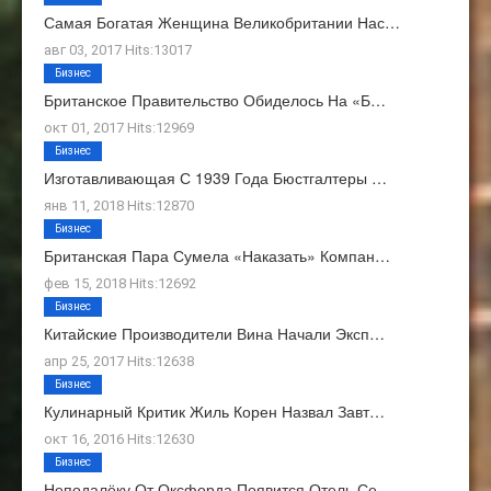
Самая Богатая Женщина Великобритании Нас…
авг 03, 2017 Hits:13017
Бизнес
Британское Правительство Обиделось На «Б…
окт 01, 2017 Hits:12969
Бизнес
Изготавливающая С 1939 Года Бюстгалтеры …
янв 11, 2018 Hits:12870
Бизнес
Британская Пара Сумела «наказать» Компан…
фев 15, 2018 Hits:12692
Бизнес
Китайские Производители Вина Начали Эксп…
апр 25, 2017 Hits:12638
Бизнес
Кулинарный Критик Жиль Корен Назвал Завт…
окт 16, 2016 Hits:12630
Бизнес
Неподалёку От Оксфорда Появится Отель Се…