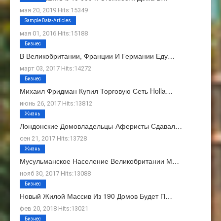
мая 20, 2019 Hits:15349
О Нас
Sample Data-Articles
мая 01, 2016 Hits:15188
Бизнес
В Великобритании, Франции И Германии Еду…
март 03, 2017 Hits:14272
Бизнес
Михаил Фридман Купил Торговую Сеть Holla…
июнь 26, 2017 Hits:13812
Жизнь
Лондонские Домовладельцы-Аферисты Сдавал…
сен 21, 2017 Hits:13728
Жизнь
Мусульманское Население Великобритании М…
нояб 30, 2017 Hits:13088
Бизнес
Новый Жилой Массив Из 190 Домов Будет П…
фев 20, 2018 Hits:13021
Бизнес