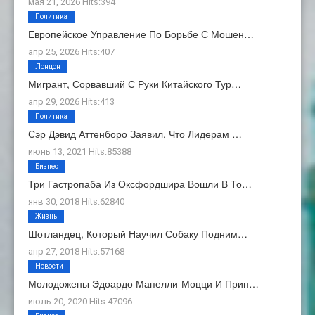
мая 21, 2026 Hits:394
Политика
Европейское Управление По Борьбе С Мошен…
апр 25, 2026 Hits:407
Лондон
Мигрант, Сорвавший С Руки Китайского Тур…
апр 29, 2026 Hits:413
Политика
Сэр Дэвид Аттенборо Заявил, Что Лидерам …
июнь 13, 2021 Hits:85388
Бизнес
Три Гастропаба Из Оксфордшира Вошли В То…
янв 30, 2018 Hits:62840
Жизнь
Шотландец, Который Научил Собаку Подним…
апр 27, 2018 Hits:57168
Новости
Молодожены Эдоардо Мапелли-Моцци И Прин…
июль 20, 2020 Hits:47096