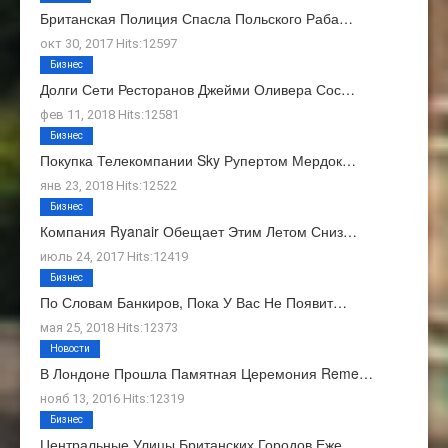
Британская Полиция Спасла Польского Раба…
окт 30, 2017 Hits:12597
Бизнес
Долги Сети Ресторанов Джейми Оливера Сос…
фев 11, 2018 Hits:12581
Бизнес
Покупка Телекомпании Sky Рупертом Мердок…
янв 23, 2018 Hits:12522
Бизнес
Компания Ryanair Обещает Этим Летом Сниз…
июль 24, 2017 Hits:12419
Бизнес
По Словам Банкиров, Пока У Вас Не Появит…
мая 25, 2018 Hits:12373
Новости
В Лондоне Прошла Памятная Церемония Reme…
нояб 13, 2016 Hits:12319
Бизнес
Центральные Улицы Британских Городов Еже…