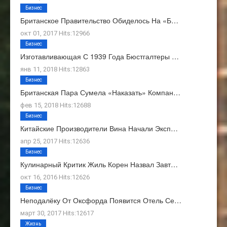
Бизнес
Британское Правительство Обиделось На «Б…
окт 01, 2017 Hits:12966
Бизнес
Изготавливающая С 1939 Года Бюстгалтеры …
янв 11, 2018 Hits:12863
Бизнес
Британская Пара Сумела «наказать» Компан…
фев 15, 2018 Hits:12688
Бизнес
Китайские Производители Вина Начали Эксп…
апр 25, 2017 Hits:12636
Бизнес
Кулинарный Критик Жиль Корен Назвал Завт…
окт 16, 2016 Hits:12626
Бизнес
Неподалёку От Оксфорда Появится Отель Се…
март 30, 2017 Hits:12617
Жизнь