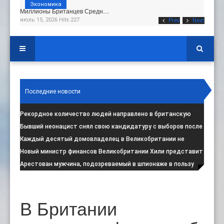
Экономика
Миллионы Британцев Средн…
июль 15, 2026 Hits:227
Prev
Next
Последние новости
Рекордное количество людей направлено в британскую
программу по борьбе с радикал
:
Бывший неонацист снял свою кандидатуру с выборов после
негативной реакции общест
:
Каждый десятый домовладелец в Великобритании не
намерен соблюдать запрет на испо
:
Новый министр финансов Великобритании Хили представит
свой первый бюджет 28 октя
:
Арестован мужчина, подозреваемый в шпионаже в пользу
Ирана на британской военной
:
В Британии