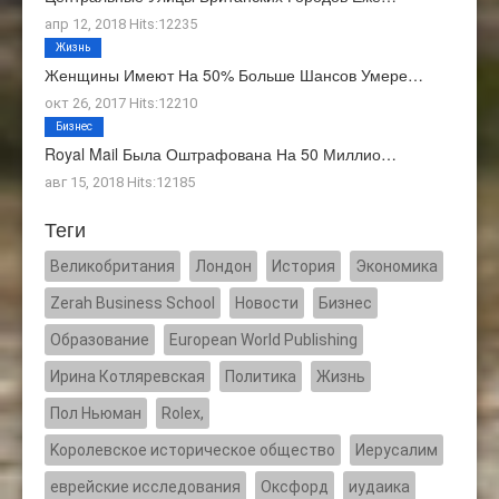
апр 12, 2018 Hits:12235
Жизнь
Женщины Имеют На 50% Больше Шансов Умере…
окт 26, 2017 Hits:12210
Бизнес
Royal Mail Была Оштрафована На 50 Миллио…
авг 15, 2018 Hits:12185
Теги
Великобритания
Лондон
История
Экономика
Zerah Business School
Новости
Бизнес
Образование
European World Publishing
Ирина Котляревская
Политика
Жизнь
Пол Ньюман
Rolex,
Kоролевское историческое общество
Иерусалим
еврейские исследования
Оксфорд
иудаика