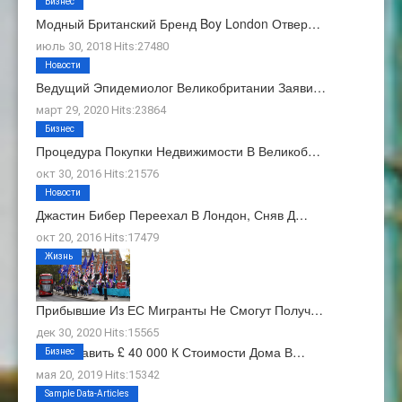
Бизнес
Модный Британский Бренд Boy London Отвер…
июль 30, 2018 Hits:27480
Новости
Ведущий Эпидемиолог Великобритании Заяви…
март 29, 2020 Hits:23864
Бизнес
Процедура Покупки Недвижимости В Великоб…
окт 30, 2016 Hits:21576
Новости
Джастин Бибер Переехал В Лондон, Сняв Д…
окт 20, 2016 Hits:17479
Жизнь
Прибывшие Из ЕС Мигранты Не Смогут Получ…
дек 30, 2020 Hits:15565
Как Добавить £ 40 000 К Стоимости Дома В…
Бизнес
мая 20, 2019 Hits:15342
О Нас
Sample Data-Articles