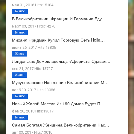
мая 01, 2016 Hits:15184
Бизнес
В Великобритании, Франции И Германии Еду…
март 03, 2017 Hits:14270
Бизнес
Михаил Фридман Купил Торговую Сеть Holla…
июнь 26, 2017 Hits:13806
Жизнь
Лондонские Домовладельцы-Аферисты Сдавал…
сен 21, 2017 Hits:13727
Жизнь
Мусульманское Население Великобритании М…
нояб 30, 2017 Hits:13086
Бизнес
Новый Жилой Массив Из 190 Домов Будет П…
фев 20, 2018 Hits:13017
Бизнес
Самая Богатая Женщина Великобритании Нас…
авг 03, 2017 Hits:13010