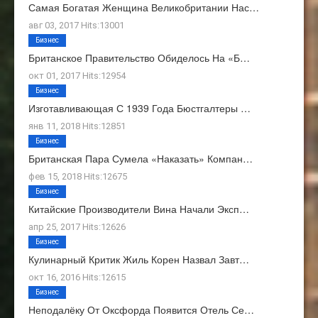
Самая Богатая Женщина Великобритании Нас…
авг 03, 2017 Hits:13001
Бизнес
Британское Правительство Обиделось На «Б…
окт 01, 2017 Hits:12954
Бизнес
Изготавливающая С 1939 Года Бюстгалтеры …
янв 11, 2018 Hits:12851
Бизнес
Британская Пара Сумела «наказать» Компан…
фев 15, 2018 Hits:12675
Бизнес
Китайские Производители Вина Начали Эксп…
апр 25, 2017 Hits:12626
Бизнес
Кулинарный Критик Жиль Корен Назвал Завт…
окт 16, 2016 Hits:12615
Бизнес
Неподалёку От Оксфорда Появится Отель Се…