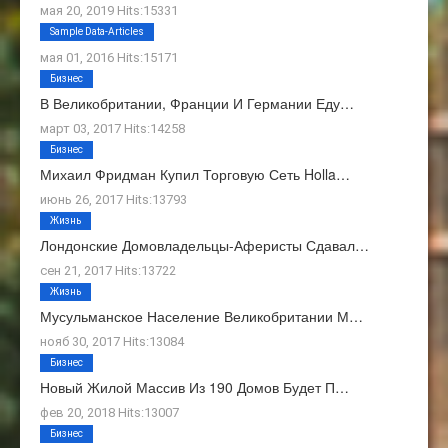
мая 20, 2019 Hits:15331
О Нас
Sample Data-Articles
мая 01, 2016 Hits:15171
Бизнес
В Великобритании, Франции И Германии Еду…
март 03, 2017 Hits:14258
Бизнес
Михаил Фридман Купил Торговую Сеть Holla…
июнь 26, 2017 Hits:13793
Жизнь
Лондонские Домовладельцы-Аферисты Сдавал…
сен 21, 2017 Hits:13722
Жизнь
Мусульманское Население Великобритании М…
нояб 30, 2017 Hits:13084
Бизнес
Новый Жилой Массив Из 190 Домов Будет П…
фев 20, 2018 Hits:13007
Бизнес