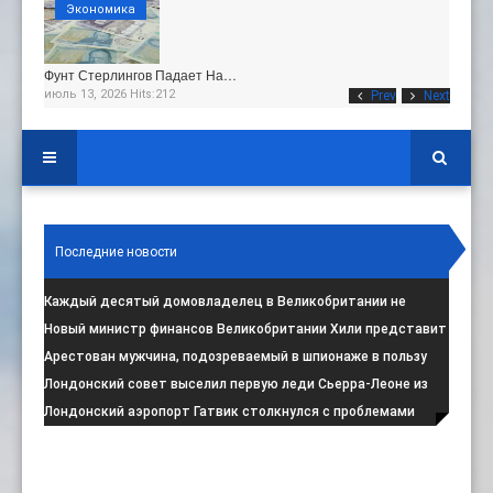
Экономика
Фунт Стерлингов Падает На…
июль 13, 2026 Hits:212
Prev
Next
Последние новости
Каждый десятый домовладелец в Великобритании не
намерен соблюдать запрет на испо
:
Новый министр финансов Великобритании Хили представит
свой первый бюджет 28 октя
:
Арестован мужчина, подозреваемый в шпионаже в пользу
Ирана на британской военной
:
Лондонский совет выселил первую леди Сьерра-Леоне из
социального жилья
:
Лондонский аэропорт Гатвик столкнулся с проблемами
водоснабжения
: