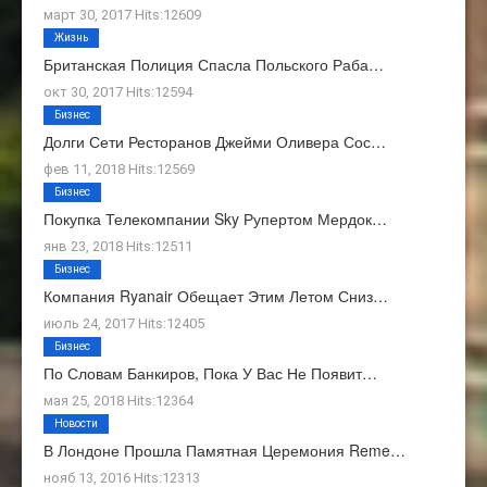
март 30, 2017 Hits:12609
Жизнь
Британская Полиция Спасла Польского Раба…
окт 30, 2017 Hits:12594
Бизнес
Долги Сети Ресторанов Джейми Оливера Сос…
фев 11, 2018 Hits:12569
Бизнес
Покупка Телекомпании Sky Рупертом Мердок…
янв 23, 2018 Hits:12511
Бизнес
Компания Ryanair Обещает Этим Летом Сниз…
июль 24, 2017 Hits:12405
Бизнес
По Словам Банкиров, Пока У Вас Не Появит…
мая 25, 2018 Hits:12364
Новости
В Лондоне Прошла Памятная Церемония Reme…
нояб 13, 2016 Hits:12313