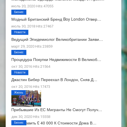
июль 20, 2020 Hits:47055
Бизнес
Модный Британский Бренд Boy London Отвер…
июль 30, 2018 Hits:27467
Новости
Ведущий Эпидемиолог Великобритании Заяви…
март 29, 2020 Hits:23859
Бизнес
Процедура Покупки Недвижимости В Великоб…
окт 30, 2016 Hits:21564
Новости
Джастин Бибер Переехал В Лондон, Сняв Д…
окт 20, 2016 Hits:17473
Жизнь
Прибывшие Из ЕС Мигранты Не Смогут Получ…
дек 30, 2020 Hits:15558
Как Добавить £ 40 000 К Стоимости Дома В…
Бизнес