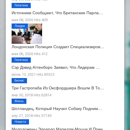
Политика
Источники Сообщают, Что Британские Парла…
мая 08, 2026 Hits:409
Лондон
Лондонская Полиция Создает Специализиров…
мая 06, 2026 Hits:412
Политика
Сэр Дэвид Аттенборо Заявил, Что Лидерам …
июнь 13, 2021 Hits:85325
Бизнес
Три Гастропаба Из Оксфордшира Вошли В То…
янв 30, 2018 Hits:62814
Жизнь
Шотландец, Который Научил Собаку Подним…
апр 27, 2018 Hits:57149
Новости
Молодожены Эдоардо Мапелли-Моцци И Прин…