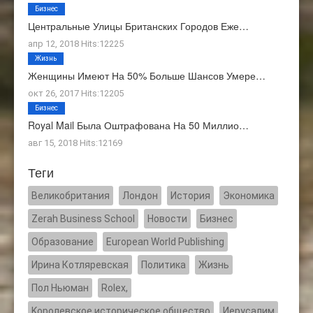
Бизнес
Центральные Улицы Британских Городов Еже…
апр 12, 2018 Hits:12225
Жизнь
Женщины Имеют На 50% Больше Шансов Умере…
окт 26, 2017 Hits:12205
Бизнес
Royal Mail Была Оштрафована На 50 Миллио…
авг 15, 2018 Hits:12169
Теги
Великобритания
Лондон
История
Экономика
Zerah Business School
Новости
Бизнес
Образование
European World Publishing
Ирина Котляревская
Политика
Жизнь
Пол Ньюман
Rolex,
Kоролевское историческое общество
Иерусалим