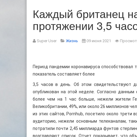
Каждый британец на
протяжении 3,5 часо
Super User
Жизнь
09 июня 2021
Просмот
Период пандемии коронавируса способствовал т
показатель составляет более
3,5 часов в день. Об этом свидетельствуют д
опубликован на этой неделе. Согласно данным
более чем на 1 час больше, нежели жители Ге
Великобритании, 49%, или около 26 миллионов че
из этих сайтов, Pornhub, посетило около трети 
аудиторию, нежели основным телеканалам, таки
потратили почти 2,45 миллиарда фунтов стерлинго
возглавляют список. Отчет показывает, что об