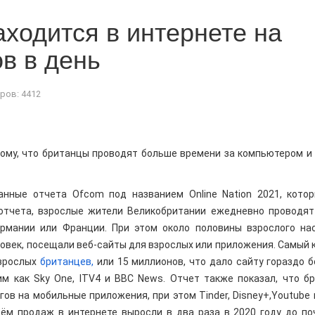
ходится в интернете на
в в день
ров: 4412
ому, что британцы проводят больше времени за компьютером и
анные отчета Ofcom под названием Online Nation 2021, кото
 отчета, взрослые жители Великобритании ежедневно проводят
рмании или Франции. При этом около половины взрослого на
ловек, посещали веб-сайты для взрослых или приложения. Самый 
взрослых
британцев,
или 15 миллионов, что дало сайту гораздо 
м как Sky One, ITV4 и BBC News. Отчет также показал, что б
в на мобильные приложения, при этом Tinder, Disney+,Youtube и
ъём продаж в интернете выросли в два раза в 2020 году до по