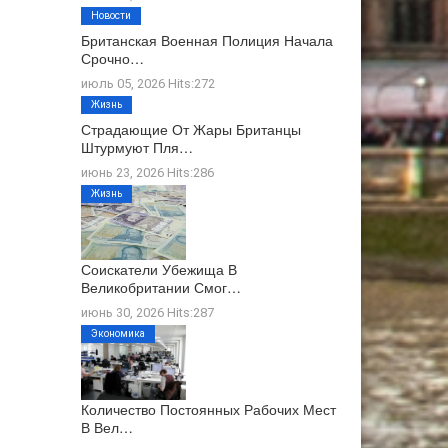
Новости
Британская Военная Полиция Начала
Срочно…
июль 05, 2026 Hits:272
Жизнь
Страдающие От Жары Британцы
Штурмуют Пля…
июнь 23, 2026 Hits:286
Жизнь
Соискатели Убежища В
Великобритании Смог…
июнь 30, 2026 Hits:287
Экономика
Количество Постоянных Рабочих Мест
В Вел…