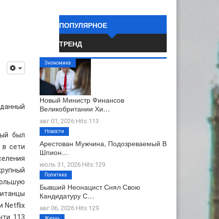
ПОПУЛЯРНОЕ
ТРЕНД
Экономика
Новый Министр Финансов
 данный
Великобритании Хи…
авг 01, 2026 Hits:113
Новости
рый был
Арестован Мужчина, Подозреваемый В
 в сети
Шпион…
селения
июль 31, 2026 Hits:129
крупный
Политика
большую
Бывший Неонацист Снял Свою
ританцы
Кандидатуру С…
 Netflix
авг 06, 2026 Hits:129
чти 113
Жизнь