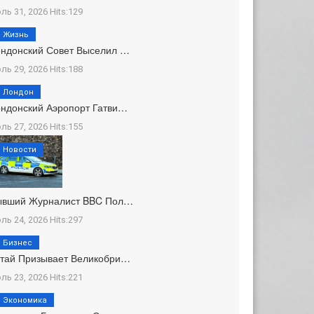
ль 31, 2026 Hits:129
Жизнь
ндонский Совет Выселил …
ль 29, 2026 Hits:188
Лондон
ндонский Аэропорт Гатви…
ль 27, 2026 Hits:155
Новости
ывший Журналист BBC Пол…
ль 24, 2026 Hits:297
Бизнес
тай Призывает Великобри…
ль 23, 2026 Hits:221
Экономика