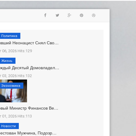
Политика
ывший Неонацист Снял Сво…
г 06, 2026 Hits:129
Жизнь
аждый Десятый Домовладел…
г 03, 2026 Hits:132
Экономика
овый Министр Финансов Ве…
г 01, 2026 Hits:113
Новости
естован Мужчина, Подозр…