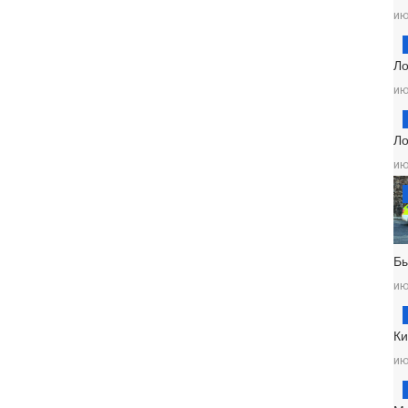
ию
Ло
ию
Ло
ию
Б
ию
Ки
ию