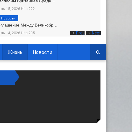
иллионы Британцев Средн…
ль 15, 2026 Hits:222
Новости
оглашение Между Великобр…
ль 14, 2026 Hits:235
Prev
Next
Жизнь
Новости