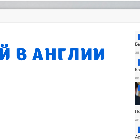
Б
ав
К
ав
Н
ав
Ар