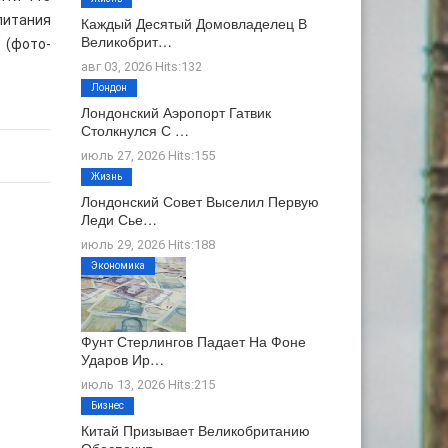
питания
Каждый Десятый Домовладелец В
Великобрит…
 (фото-
авг 03, 2026 Hits:132
Лондон
Лондонский Аэропорт Гатвик
Столкнулся С …
июль 27, 2026 Hits:155
Жизнь
Лондонский Совет Выселил Первую
Леди Сье…
июль 29, 2026 Hits:188
Экономика
Фунт Стерлингов Падает На Фоне
Ударов Ир…
июль 13, 2026 Hits:215
Бизнес
Китай Призывает Великобританию