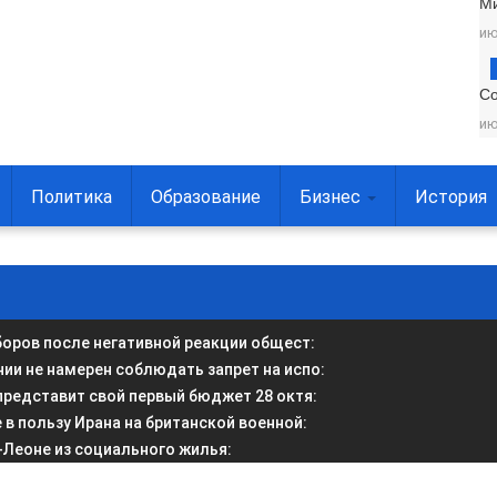
М
ию
С
ию
Политика
Образование
Бизнес
История
боров после негативной реакции общест
:
и не намерен соблюдать запрет на испо
:
представит свой первый бюджет 28 октя
:
в пользу Ирана на британской военной
:
-Леоне из социального жилья
: