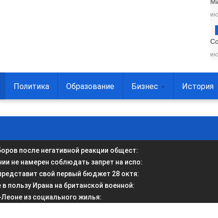
М
ию
С
ию
Политика
Образование
Бизнес
История
боров после негативной реакции общест
:
и не намерен соблюдать запрет на испо
:
представит свой первый бюджет 28 октя
:
в пользу Ирана на британской военной
:
-Леоне из социального жилья
: