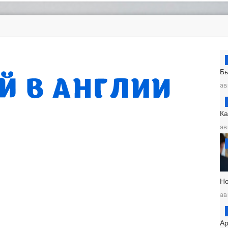
Б
ав
К
ав
Н
ав
Ар