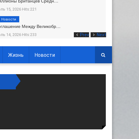
иллионы Британцев Средн…
ль 15, 2026 Hits:221
Новости
оглашение Между Великобр…
ль 14, 2026 Hits:233
Prev
Next
Жизнь
Новости