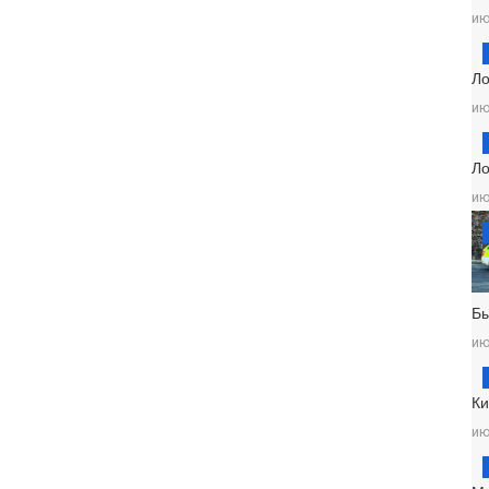
ию
Ло
ию
Ло
ию
Б
ию
Ки
ию