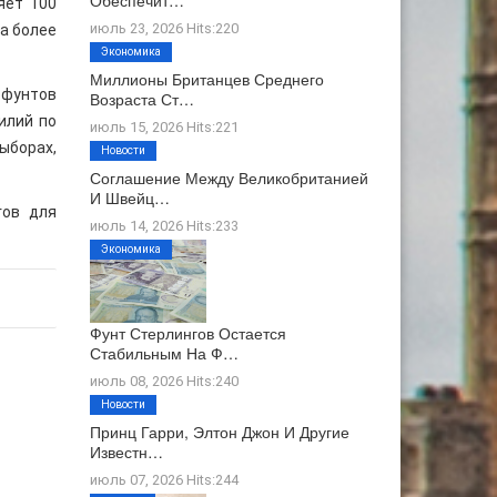
Обеспечит…
яет 100
июль 23, 2026 Hits:220
а более
Экономика
Миллионы Британцев Среднего
 фунтов
Возраста Ст…
илий по
июль 15, 2026 Hits:221
ыборах,
Новости
Соглашение Между Великобританией
И Швейц…
гов для
июль 14, 2026 Hits:233
Экономика
Фунт Стерлингов Остается
Стабильным На Ф…
июль 08, 2026 Hits:240
Новости
Принц Гарри, Элтон Джон И Другие
Известн…
июль 07, 2026 Hits:244