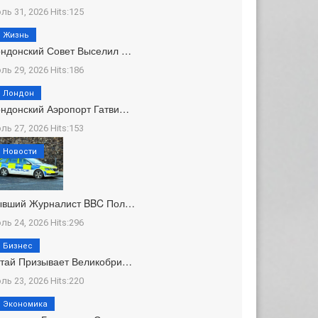
ль 31, 2026 Hits:125
Жизнь
ндонский Совет Выселил …
ль 29, 2026 Hits:186
Лондон
ндонский Аэропорт Гатви…
ль 27, 2026 Hits:153
Новости
ывший Журналист BBC Пол…
ль 24, 2026 Hits:296
Бизнес
тай Призывает Великобри…
ль 23, 2026 Hits:220
Экономика