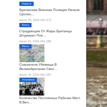
Новости
Британская Военная Полиция Начала
Срочно…
июль 05, 2026 Hits:272
Жизнь
Страдающие От Жары Британцы
Штурмуют Пля…
июнь 23, 2026 Hits:286
Жизнь
Соискатели Убежища В
Великобритании Смог…
июнь 30, 2026 Hits:287
Экономика
Количество Постоянных Рабочих Мест
В Вел…