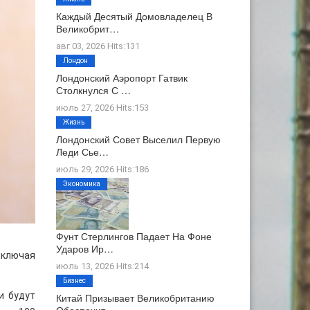
Каждый Десятый Домовладелец В
Великобрит…
авг 03, 2026 Hits:131
Лондон
Лондонский Аэропорт Гатвик
Столкнулся С …
июль 27, 2026 Hits:153
Жизнь
Лондонский Совет Выселил Первую
Леди Сье…
июль 29, 2026 Hits:186
Экономика
Фунт Стерлингов Падает На Фоне
Ударов Ир…
включая
июль 13, 2026 Hits:214
Бизнес
и будут
Китай Призывает Великобританию