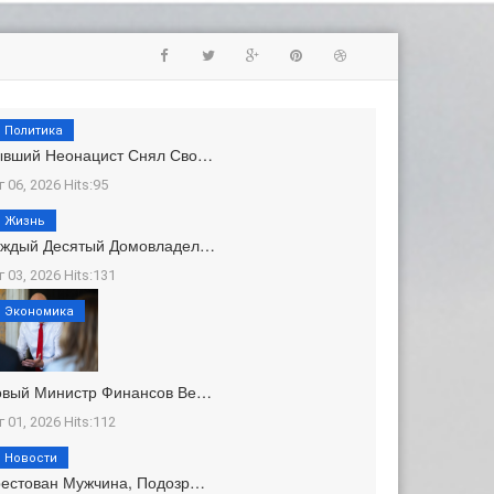
Политика
ывший Неонацист Снял Сво…
г 06, 2026 Hits:95
Жизнь
аждый Десятый Домовладел…
г 03, 2026 Hits:131
Экономика
овый Министр Финансов Ве…
г 01, 2026 Hits:112
Новости
естован Мужчина, Подозр…