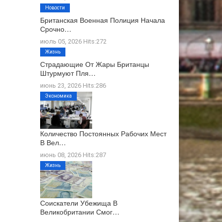
Новости
Британская Военная Полиция Начала
Срочно…
июль 05, 2026 Hits:272
Жизнь
Страдающие От Жары Британцы
Штурмуют Пля…
июнь 23, 2026 Hits:286
Экономика
Количество Постоянных Рабочих Мест
В Вел…
июнь 08, 2026 Hits:287
Жизнь
Соискатели Убежища В
Великобритании Смог…