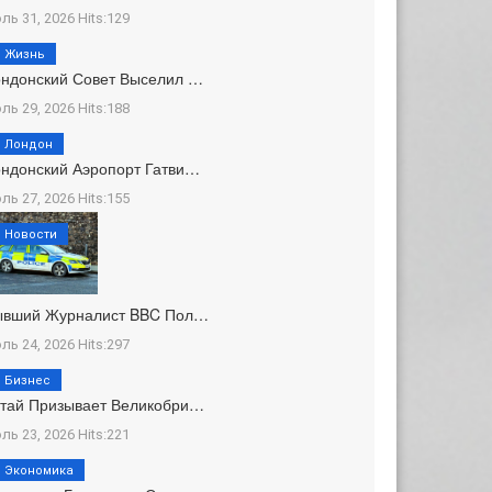
ль 31, 2026 Hits:129
Жизнь
ндонский Совет Выселил …
ль 29, 2026 Hits:188
Лондон
ндонский Аэропорт Гатви…
ль 27, 2026 Hits:155
Новости
ывший Журналист BBC Пол…
ль 24, 2026 Hits:297
Бизнес
тай Призывает Великобри…
ль 23, 2026 Hits:221
Экономика