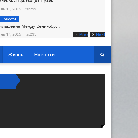
иллионы Британцев Средн…
ль 15, 2026 Hits:222
Новости
оглашение Между Великобр…
ль 14, 2026 Hits:235
Prev
Next
Жизнь
Новости