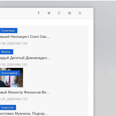
Политика
ывший Неонацист Снял Сво…
г 06, 2026 Hits:129
Жизнь
аждый Десятый Домовладел…
г 03, 2026 Hits:132
Экономика
овый Министр Финансов Ве…
г 01, 2026 Hits:113
Новости
естован Мужчина, Подозр…