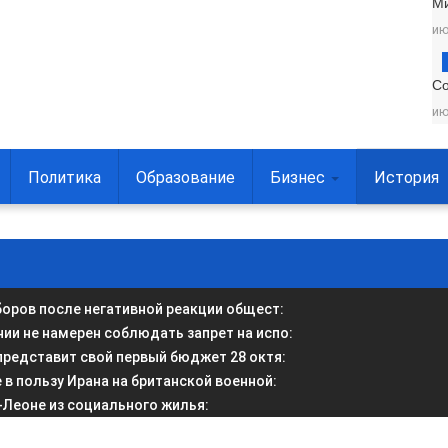
М
ию
С
ию
Политика
Образование
Бизнес
История
боров после негативной реакции общест
:
и не намерен соблюдать запрет на испо
:
представит свой первый бюджет 28 октя
:
в пользу Ирана на британской военной
:
-Леоне из социального жилья
: