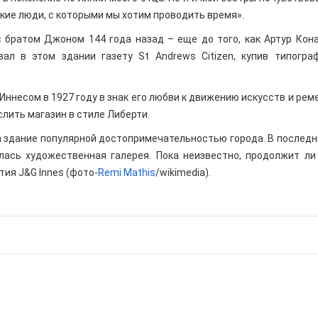
зкие люди, с которыми мы хотим проводить время».
 братом Джоном 144 года назад – еще до того, как Артур Кон
ал в этом здании газету St Andrews Citizen, купив типогра
 Иннесом в 1927 году в знак его любви к движению искусств и рем
лить магазин в стиле Либерти.
ла здание популярной достопримечательностью города. В последн
лась художественная галерея. Пока неизвестно, продолжит ли
тия J&G Innes (фото-
Remi Mathis
/wikimedia).