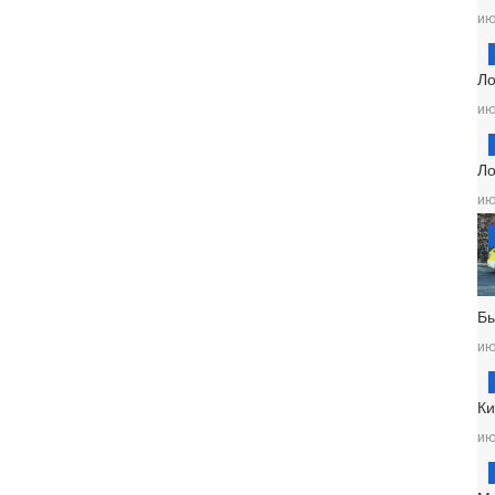
ию
Ло
ию
Ло
ию
Б
ию
Ки
ию