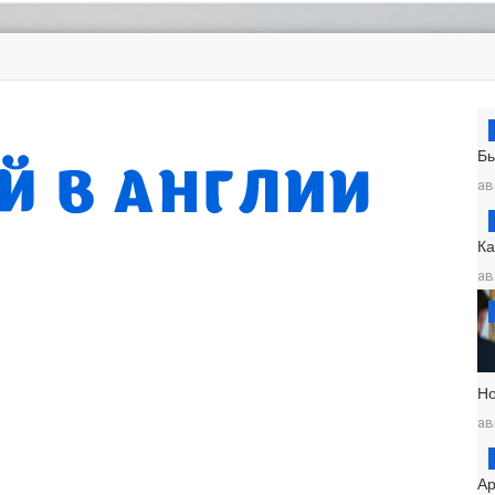
Б
ав
К
ав
Н
ав
Ар