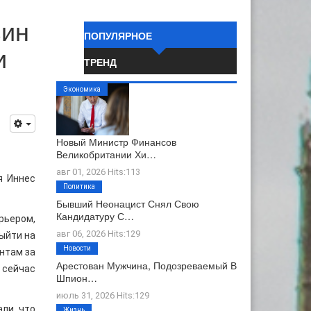
зин
ПОПУЛЯРНОЕ
и
ТРЕНД
Экономика
Новый Министр Финансов
Великобритании Хи…
авг 01, 2026 Hits:113
я Иннес
Политика
Бывший Неонацист Снял Свою
Кандидатуру С…
рьером,
авг 06, 2026 Hits:129
выйти на
Новости
нтам за
Арестован Мужчина, Подозреваемый В
 сейчас
Шпион…
июль 31, 2026 Hits:129
али, что
Жизнь