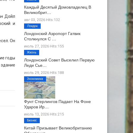
Каждый Десятый Домовладелец В
Великобрит…
ан Дойл
авг 03, 2026 Hits:132
фский и
Лондон
Лондонский Аэропорт Гатвик
Столкнулся С …
есел. Он
июль 27, 2026 Hits:155
Жизнь
ие годы
Лондонский Совет Выселил Первую
Леди Сье…
 здание
июль 29, 2026 Hits:188
Экономика
Фунт Стерлингов Падает На Фоне
Ударов Ир…
июль 13, 2026 Hits:215
Бизнес
Китай Призывает Великобританию