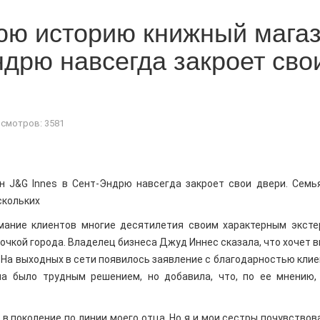
ю историю книжный мага
ндрю навсегда закроет сво
смотров: 3581
J&G Innes в Сент-Эндрю навсегда закроет свои двери. Семь
скольких
имание клиентов многие десятилетия своим характерным эксте
очкой города. Владелец бизнеса Джуд Иннес сказала, что хочет 
 На выходных в сети появилось заявление с благодарностью клие
на было трудным решением, но добавила, что, по ее мнению,
в поколение по линии моего отца. Но я и мои сестры почувствов