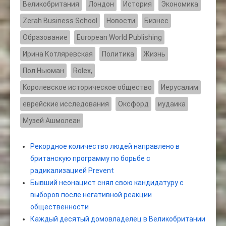
Великобритания
Лондон
История
Экономика
Zerah Business School
Новости
Бизнес
Образование
European World Publishing
Ирина Котляревская
Политика
Жизнь
Пол Ньюман
Rolex,
Kоролевское историческое общество
Иерусалим
еврейские исследования
Оксфорд
иудаика
Музей Ашмолеан
Рекордное количество людей направлено в
британскую программу по борьбе с
радикализацией Prevent
Бывший неонацист снял свою кандидатуру с
выборов после негативной реакции
общественности
Каждый десятый домовладелец в Великобритании