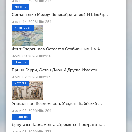
июль 23, 2026 Hits:247
Новости
Соглашение Между Великобританией И Швейц…
июль 14, 2026 Hits:254
Экономика
Фунт Стерлингов Остается Стабильным На Ф…
июль 08, 2026 Hits:258
Новости
Принц Гарри, Элтон Джон И Другие Известн…
июль 07, 2026 Hits:259
История
Уникальная Возможность Увидеть Байёский …
июль 02, 2026 Hits:264
Политика
Депутаты Парламента Стремятся Прекратить…
июль 03, 2026 Hits:272