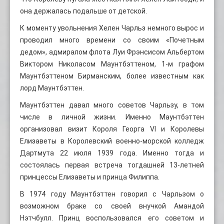
она держалась подальше от детской.
К моменту увольнения Хелен Чарльз немного вырос и
проводил много времени со своим «Почетным
дедом», адмиралом флота Луи Фрэнсисом Альбертом
Виктором Николасом Маунтбэттеном, 1-м графом
Маунтбэттеном Бирманским, более известным как
лорд Маунтбэттен.
Маунтбэттен давал много советов Чарльзу, в том
числе в личной жизни. Именно Маунтбэттен
организовал визит Короля Георга VI и Королевы
Елизаветы в Королевский военно-морской колледж
Дартмута 22 июля 1939 года. Именно тогда и
состоялась первая встреча тогдашней 13-летней
принцессы Елизаветы и принца Филиппа.
В 1974 году Маунтбэттен говорил с Чарльзом о
возможном браке со своей внучкой Амандой
Нэтчбулл. Принц воспользовался его советом и