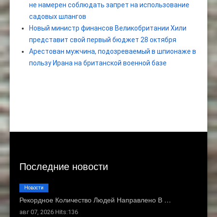
не намерен соблюдать запрет на использование
садовых шлангов
Новый министр финансов Великобритании Хили
представит свой первый бюджет 28 октября
Арестован мужчина, подозреваемый в шпионаже в
пользу Ирана на британской военной базе
Последние новости
Новости
Рекордное Количество Людей Направлено В …
авг 07, 2026 Hits:136