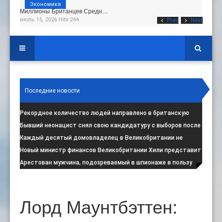
Экономика
Миллионы Британцев Средн…
июль 15, 2026 Hits:244
Prev
Next
Последние новости
Рекордное количество людей направлено в британскую
программу по борьбе с радикал
:
Бывший неонацист снял свою кандидатуру с выборов после
негативной реакции общест
:
Каждый десятый домовладелец в Великобритании не
намерен соблюдать запрет на испо
:
Новый министр финансов Великобритании Хили представит
свой первый бюджет 28 октя
:
Арестован мужчина, подозреваемый в шпионаже в пользу
Ирана на британской военной
:
Лорд Маунтбэттен: