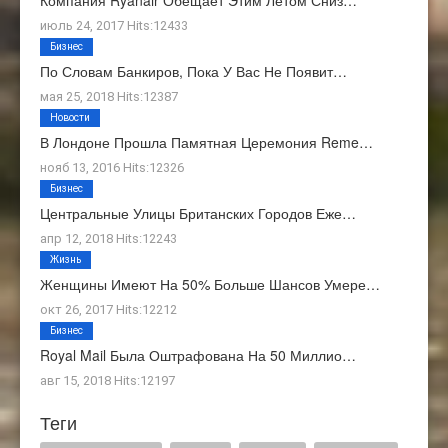
Компания Ryanair Обещает Этим Летом Сниз…
июль 24, 2017 Hits:12433
Бизнес
По Словам Банкиров, Пока У Вас Не Появит…
мая 25, 2018 Hits:12387
Новости
В Лондоне Прошла Памятная Церемония Reme…
нояб 13, 2016 Hits:12326
Бизнес
Центральные Улицы Британских Городов Еже…
апр 12, 2018 Hits:12243
Жизнь
Женщины Имеют На 50% Больше Шансов Умере…
окт 26, 2017 Hits:12212
Бизнес
Royal Mail Была Оштрафована На 50 Миллио…
авг 15, 2018 Hits:12197
Теги