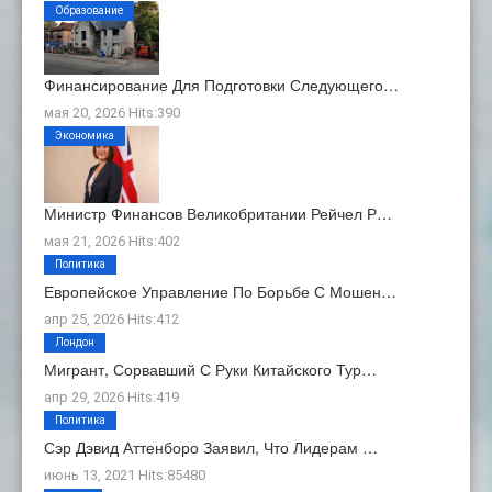
Образование
Финансирование Для Подготовки Следующего…
мая 20, 2026 Hits:390
Экономика
Министр Финансов Великобритании Рейчел Р…
мая 21, 2026 Hits:402
Политика
Европейское Управление По Борьбе С Мошен…
апр 25, 2026 Hits:412
Лондон
Мигрант, Сорвавший С Руки Китайского Тур…
апр 29, 2026 Hits:419
Политика
Сэр Дэвид Аттенборо Заявил, Что Лидерам …
июнь 13, 2021 Hits:85480