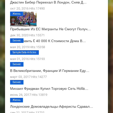
Джастин Бибер Переехал В Лондон, Сняв Д…
окт 20, 2016 Hits:17490
Жизнь
Прибывшие Из ЕС Мигранты Не Смогут Получ…
дек 30, 2020 Hits:15571
Как Добавить £ 40 000 К Стоимости Дома В…
Бизнес
мая 20, 2019 Hits:15358
О Нас
Sample Data-Articles
мая 01, 2016 Hits:15193
Бизнес
В Великобритании, Франции И Германии Еду…
март 03, 2017 Hits:14277
Бизнес
Михаил Фридман Купил Торговую Сеть Holla…
июнь 26, 2017 Hits:13819
Жизнь
Лондонские Домовладельцы-Аферисты Сдавал…
сен 21, 2017 Hits:13732