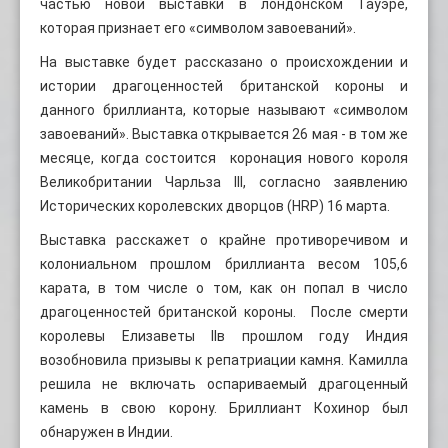
частью новой выставки в лондонском Тауэре,
которая признает его «символом завоеваний».
На выставке будет рассказано о происхождении и
истории драгоценностей британской короны и
данного бриллианта, которые называют «символом
завоеваний». Выставка открывается 26 мая - в том же
месяце, когда состоится коронация нового короля
Великобритании Чарльза III, согласно заявлению
Исторических королевских дворцов (HRP) 16 марта.
Выставка расскажет о крайне противоречивом и
колониальном прошлом бриллианта весом 105,6
карата, в том числе о том, как он попал в число
драгоценностей британской короны. После смерти
королевы Елизаветы IIв прошлом году Индия
возобновила призывы к репатриации камня. Камилла
решила не включать оспариваемый драгоценный
камень в свою корону. Бриллиант Кохинор был
обнаружен в Индии.