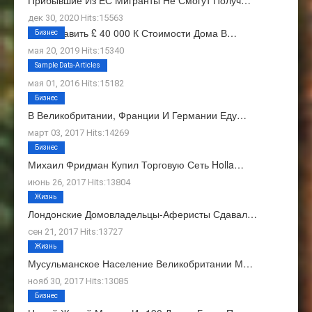
Прибывшие Из ЕС Мигранты Не Смогут Получ…
дек 30, 2020 Hits:15563
Как Добавить £ 40 000 К Стоимости Дома В…
Бизнес
мая 20, 2019 Hits:15340
О Нас
Sample Data-Articles
мая 01, 2016 Hits:15182
Бизнес
В Великобритании, Франции И Германии Еду…
март 03, 2017 Hits:14269
Бизнес
Михаил Фридман Купил Торговую Сеть Holla…
июнь 26, 2017 Hits:13804
Жизнь
Лондонские Домовладельцы-Аферисты Сдавал…
сен 21, 2017 Hits:13727
Жизнь
Мусульманское Население Великобритании М…
нояб 30, 2017 Hits:13085
Бизнес