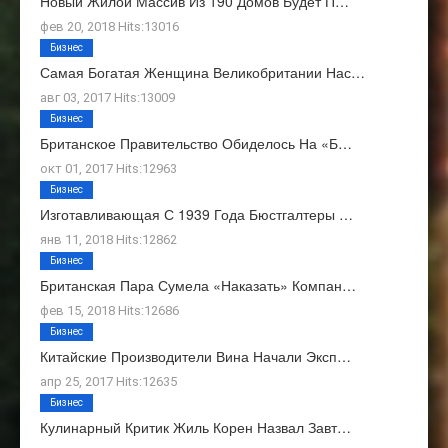
Новый Жилой Массив Из 190 Домов Будет П…
фев 20, 2018 Hits:13016
Бизнес
Самая Богатая Женщина Великобритании Нас…
авг 03, 2017 Hits:13009
Бизнес
Британское Правительство Обиделось На «Б…
окт 01, 2017 Hits:12963
Бизнес
Изготавливающая С 1939 Года Бюстгалтеры …
янв 11, 2018 Hits:12862
Бизнес
Британская Пара Сумела «наказать» Компан…
фев 15, 2018 Hits:12686
Бизнес
Китайские Производители Вина Начали Эксп…
апр 25, 2017 Hits:12635
Бизнес
Кулинарный Критик Жиль Корен Назвал Завт…