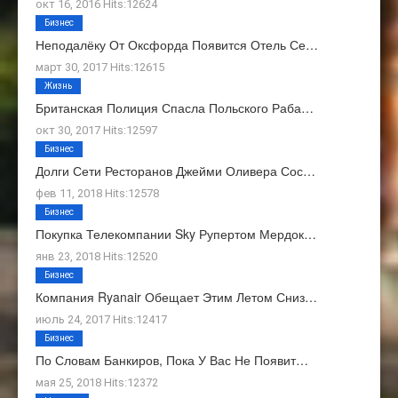
окт 16, 2016 Hits:12624
Бизнес
Неподалёку От Оксфорда Появится Отель Се…
март 30, 2017 Hits:12615
Жизнь
Британская Полиция Спасла Польского Раба…
окт 30, 2017 Hits:12597
Бизнес
Долги Сети Ресторанов Джейми Оливера Сос…
фев 11, 2018 Hits:12578
Бизнес
Покупка Телекомпании Sky Рупертом Мердок…
янв 23, 2018 Hits:12520
Бизнес
Компания Ryanair Обещает Этим Летом Сниз…
июль 24, 2017 Hits:12417
Бизнес
По Словам Банкиров, Пока У Вас Не Появит…
мая 25, 2018 Hits:12372