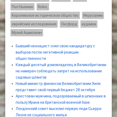
Пол Ньюман
Rolex,
Kоролевское историческое общество
Иерусалим
еврейские исследования
Оксфорд
иудаика
Музей Ашмолеан
Бывший неонацист снял свою кандидатуру с
выборов после негативной реакции
общественности
Каждый десятый домовладелец в Великобритании
не намерен соблюдать запрет на использование
садовых шлангов
Новый министр финансов Великобритании Хили
представит свой первый бюджет 28 октября
Арестован мужчина, подозреваемый в шпионаже в
пользу Ирана на британской военной базе
Лондонский совет выселил первую леди Сьерра-
Леоне из социального жилья