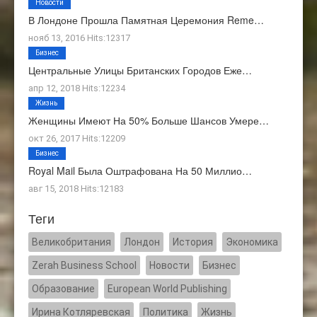
Новости
В Лондоне Прошла Памятная Церемония Reme…
нояб 13, 2016 Hits:12317
Бизнес
Центральные Улицы Британских Городов Еже…
апр 12, 2018 Hits:12234
Жизнь
Женщины Имеют На 50% Больше Шансов Умере…
окт 26, 2017 Hits:12209
Бизнес
Royal Mail Была Оштрафована На 50 Миллио…
авг 15, 2018 Hits:12183
Теги
Великобритания
Лондон
История
Экономика
Zerah Business School
Новости
Бизнес
Образование
European World Publishing
Ирина Котляревская
Политика
Жизнь