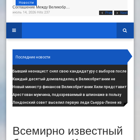
Новости
Соглашение Между Великобр…
июль 14, 2026 Hits:237
Prev
Next
Последние новости
Бывший неонацист снял свою кандидатуру с выборов после
негативной реакции общест
:
Каждый десятый домовладелец в Великобритании не
намерен соблюдать запрет на испо
:
Новый министр финансов Великобритании Хили представит
свой первый бюджет 28 октя
:
Арестован мужчина, подозреваемый в шпионаже в пользу
Ирана на британской военной
:
Лондонский совет выселил первую леди Сьерра-Леоне из
социального жилья
:
Всемирно известный