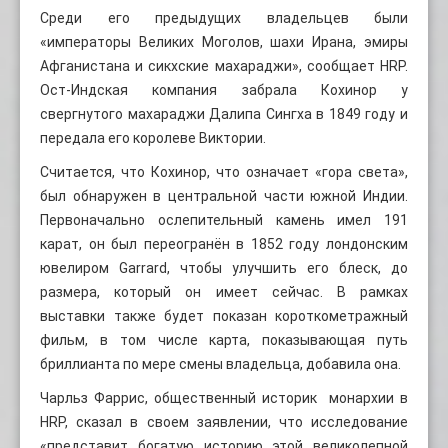
Среди его предыдущих владельцев были
«императоры Великих Моголов, шахи Ирана, эмиры
Афганистана и сикхские махараджи», сообщает HRP.
Ост-Индская компания забрала Кохинор у
свергнутого махараджи Далипа Сингха в 1849 году и
передала его королеве Виктории.
Считается, что Кохинор, что означает «гора света»,
был обнаружен в центральной части южной Индии.
Первоначально ослепительный камень имел 191
карат, он был переогранён в 1852 году лондонским
ювелиром Garrard, чтобы улучшить его блеск, до
размера, который он имеет сейчас. В рамках
выставки также будет показан короткометражный
фильм, в том числе карта, показывающая путь
бриллианта по мере смены владельца, добавила она.
Чарльз Фаррис, общественный историк монархии в
HRP, сказал в своем заявлении, что исследование
«представит богатую историю этой великолепной