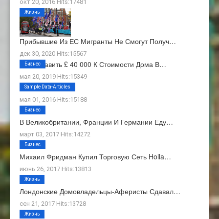
окт 20, 2016 Hits:17481
Жизнь
Прибывшие Из ЕС Мигранты Не Смогут Получ…
дек 30, 2020 Hits:15567
Как Добавить £ 40 000 К Стоимости Дома В…
Бизнес
мая 20, 2019 Hits:15349
О Нас
Sample Data-Articles
мая 01, 2016 Hits:15188
Бизнес
В Великобритании, Франции И Германии Еду…
март 03, 2017 Hits:14272
Бизнес
Михаил Фридман Купил Торговую Сеть Holla…
июнь 26, 2017 Hits:13813
Жизнь
Лондонские Домовладельцы-Аферисты Сдавал…
сен 21, 2017 Hits:13728
Жизнь