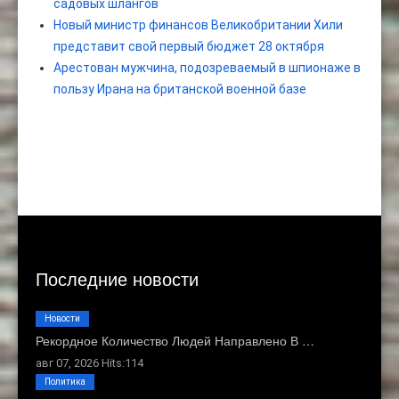
садовых шлангов
Новый министр финансов Великобритании Хили
представит свой первый бюджет 28 октября
Арестован мужчина, подозреваемый в шпионаже в
пользу Ирана на британской военной базе
Последние новости
Новости
Рекордное Количество Людей Направлено В …
авг 07, 2026 Hits:114
Политика