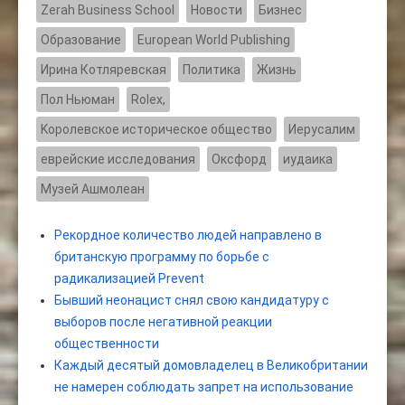
Zerah Business School
Новости
Бизнес
Образование
European World Publishing
Ирина Котляревская
Политика
Жизнь
Пол Ньюман
Rolex,
Kоролевское историческое общество
Иерусалим
еврейские исследования
Оксфорд
иудаика
Музей Ашмолеан
Рекордное количество людей направлено в
британскую программу по борьбе с
радикализацией Prevent
Бывший неонацист снял свою кандидатуру с
выборов после негативной реакции
общественности
Каждый десятый домовладелец в Великобритании
не намерен соблюдать запрет на использование