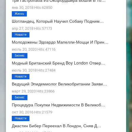
Три Гастропаба Из Оксфордшира Вошли В То…
янв 30, 2018 Hits:62850
Жизнь
Шотландец, Который Научил Собаку Подним…
апр 27, 2018 Hits:57173
Новости
Молодожены Эдоардо Мапелли-Моцци И Прин…
июль 20, 2020 Hits:47116
Бизнес
Модный Британский Бренд Boy London Отвер…
июль 30, 2018 Hits:27484
Новости
Ведущий Эпидемиолог Великобритании Заяви…
март 29, 2020 Hits:23866
Бизнес
Процедура Покупки Недвижимости В Великоб…
окт 30, 2016 Hits:21579
Новости
Джастин Бибер Переехал В Лондон, Сняв Д…