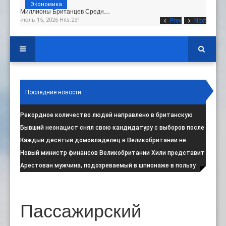
Экономика
Миллионы Британцев Средн…
июль 15, 2026 Hits:231
Prev
Next
Последние новости
Рекордное количество людей направлено в британскую
программу по борьбе с радикал
:
Бывший неонацист снял свою кандидатуру с выборов после
негативной реакции общест
:
Каждый десятый домовладелец в Великобритании не
намерен соблюдать запрет на испо
:
Новый министр финансов Великобритании Хили представит
свой первый бюджет 28 октя
:
Арестован мужчина, подозреваемый в шпионаже в пользу
Ирана на британской военной
:
Пассажирский