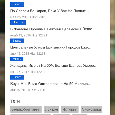
Бизнес
По Словам Банкиров, Пока У Вас Не Появит…
мая 25, 2018 Hits:12381
Новости
В Лондоне Прошла Памятная Церемония Reme…
нояб 13, 2016 Hits:12321
Бизнес
Центральные Улицы Британских Городов Еже…
апр 12, 2018 Hits:12238
Жизнь
Женщины Имеют На 50% Больше Шансов Умере…
окт 26, 2017 Hits:12211
Бизнес
Royal Mail Была Оштрафована На 50 Миллио…
авг 15, 2018 Hits:12190
Теги
Великобритания
Лондон
История
Экономика