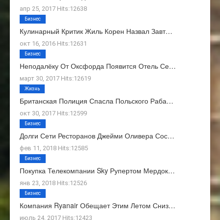
апр 25, 2017 Hits:12638
Бизнес
Кулинарный Критик Жиль Корен Назвал Завт…
окт 16, 2016 Hits:12631
Бизнес
Неподалёку От Оксфорда Появится Отель Се…
март 30, 2017 Hits:12619
Жизнь
Британская Полиция Спасла Польского Раба…
окт 30, 2017 Hits:12599
Бизнес
Долги Сети Ресторанов Джейми Оливера Сос…
фев 11, 2018 Hits:12585
Бизнес
Покупка Телекомпании Sky Рупертом Мердок…
янв 23, 2018 Hits:12526
Бизнес
Компания Ryanair Обещает Этим Летом Сниз…
июль 24, 2017 Hits:12423