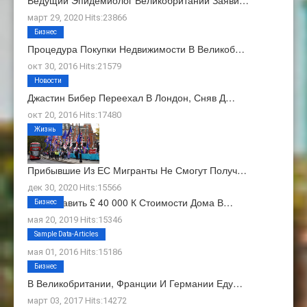
Ведущий Эпидемиолог Великобритании Заяви…
март 29, 2020 Hits:23866
Бизнес
Процедура Покупки Недвижимости В Великоб…
окт 30, 2016 Hits:21579
Новости
Джастин Бибер Переехал В Лондон, Сняв Д…
окт 20, 2016 Hits:17480
Жизнь
Прибывшие Из ЕС Мигранты Не Смогут Получ…
дек 30, 2020 Hits:15566
Как Добавить £ 40 000 К Стоимости Дома В…
Бизнес
мая 20, 2019 Hits:15346
О Нас
Sample Data-Articles
мая 01, 2016 Hits:15186
Бизнес
В Великобритании, Франции И Германии Еду…
март 03, 2017 Hits:14272