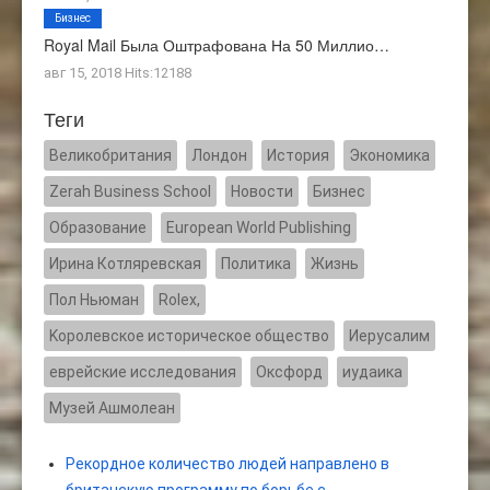
Бизнес
Royal Mail Была Оштрафована На 50 Миллио…
авг 15, 2018 Hits:12188
Теги
Великобритания
Лондон
История
Экономика
Zerah Business School
Новости
Бизнес
Образование
European World Publishing
Ирина Котляревская
Политика
Жизнь
Пол Ньюман
Rolex,
Kоролевское историческое общество
Иерусалим
еврейские исследования
Оксфорд
иудаика
Музей Ашмолеан
Рекордное количество людей направлено в