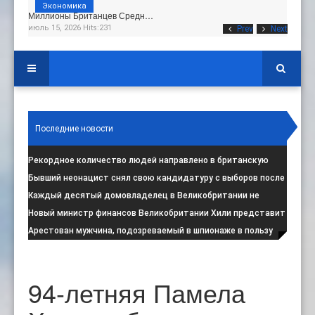
Экономика
Миллионы Британцев Средн…
июль 15, 2026 Hits:231
Prev
Next
Последние новости
Рекордное количество людей направлено в британскую
программу по борьбе с радикал
:
Бывший неонацист снял свою кандидатуру с выборов после
негативной реакции общест
:
Каждый десятый домовладелец в Великобритании не
намерен соблюдать запрет на испо
:
Новый министр финансов Великобритании Хили представит
свой первый бюджет 28 октя
:
Арестован мужчина, подозреваемый в шпионаже в пользу
Ирана на британской военной
:
94-летняя Памела