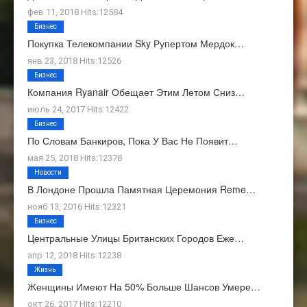
фев 11, 2018 Hits:12584
Бизнес
Покупка Телекомпании Sky Рупертом Мердок…
янв 23, 2018 Hits:12526
Бизнес
Компания Ryanair Обещает Этим Летом Сниз…
июль 24, 2017 Hits:12422
Бизнес
По Словам Банкиров, Пока У Вас Не Появит…
мая 25, 2018 Hits:12378
Новости
В Лондоне Прошла Памятная Церемония Reme…
нояб 13, 2016 Hits:12321
Бизнес
Центральные Улицы Британских Городов Еже…
апр 12, 2018 Hits:12238
Жизнь
Женщины Имеют На 50% Больше Шансов Умере…
окт 26, 2017 Hits:12210