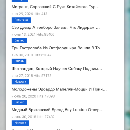
Мигрант, Сорвавший С Руки Китайского Тур…
апр 29, 2026 Hits:413
Политика
Сэр Дэвид Аттенборо Заявил, Что Лидерам …
июнь 13, 2021 Hits:85406
Бизнес
Три Гастропаба Из Оксфордшира Вошли В То…
янв 30, 2018 Hits:62847
Жизнь
Шотландец, Который Научил Собаку Подним…
апр 27, 2018 Hits:57172
Новости
Молодожены Эдоардо Мапелли-Моцци И Прин…
июль 20, 2020 Hits:47098
Бизнес
Модный Британский Бренд Boy London Отвер…
июль 30, 2018 Hits:27482
Новости