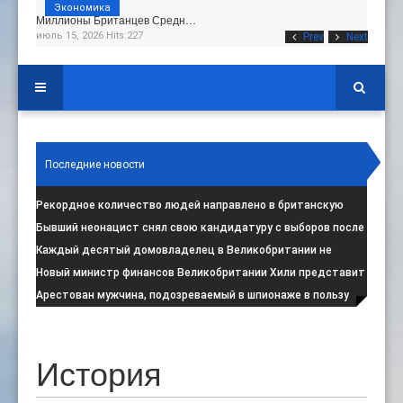
Экономика
Миллионы Британцев Средн…
июль 15, 2026 Hits:227
Prev
Next
Последние новости
Рекордное количество людей направлено в британскую
программу по борьбе с радикал
:
Бывший неонацист снял свою кандидатуру с выборов после
негативной реакции общест
:
Каждый десятый домовладелец в Великобритании не
намерен соблюдать запрет на испо
:
Новый министр финансов Великобритании Хили представит
свой первый бюджет 28 октя
:
Арестован мужчина, подозреваемый в шпионаже в пользу
Ирана на британской военной
:
История