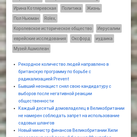
Ирина Котляревская
Политика
Жизнь
Пол Ньюман
Rolex,
Kоролевское историческое общество
Иерусалим
еврейские исследования
Оксфорд
иудаика
Музей Ашмолеан
Рекордное количество людей направлено в
британскую программу по борьбе с
радикализацией Prevent
Бывший неонацист снял свою кандидатуру с
выборов после негативной реакции
общественности
Каждый десятый домовладелец в Великобритании
не намерен соблюдать запрет на использование
садовых шлангов
Новый министр финансов Великобритании Хили