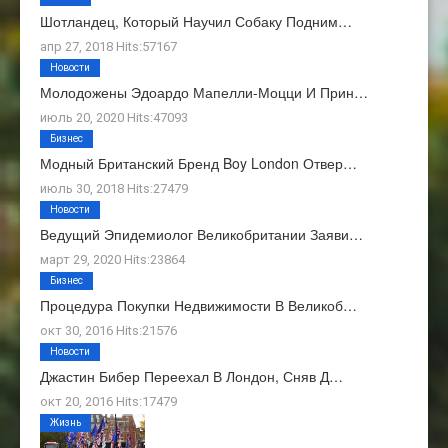
Шотландец, Который Научил Собаку Подним…
апр 27, 2018 Hits:57167
Новости
Молодожены Эдоардо Мапелли-Моцци И Прин…
июль 20, 2020 Hits:47093
Бизнес
Модный Британский Бренд Boy London Отвер…
июль 30, 2018 Hits:27479
Новости
Ведущий Эпидемиолог Великобритании Заяви…
март 29, 2020 Hits:23864
Бизнес
Процедура Покупки Недвижимости В Великоб…
окт 30, 2016 Hits:21576
Новости
Джастин Бибер Переехал В Лондон, Сняв Д…
окт 20, 2016 Hits:17479
Жизнь