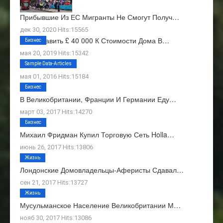
Прибывшие Из ЕС Мигранты Не Смогут Получ…
дек 30, 2020 Hits:15565
Как Добавить £ 40 000 К Стоимости Дома В…
Бизнес
мая 20, 2019 Hits:15342
О Нас
Sample Data-Articles
мая 01, 2016 Hits:15184
Бизнес
В Великобритании, Франции И Германии Еду…
март 03, 2017 Hits:14270
Бизнес
Михаил Фридман Купил Торговую Сеть Holla…
июнь 26, 2017 Hits:13806
Жизнь
Лондонские Домовладельцы-Аферисты Сдавал…
сен 21, 2017 Hits:13727
Жизнь
Мусульманское Население Великобритании М…
нояб 30, 2017 Hits:13086