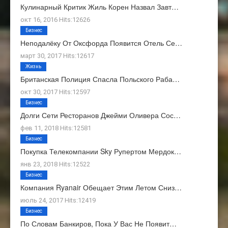
Кулинарный Критик Жиль Корен Назвал Завт…
окт 16, 2016 Hits:12626
Бизнес
Неподалёку От Оксфорда Появится Отель Се…
март 30, 2017 Hits:12617
Жизнь
Британская Полиция Спасла Польского Раба…
окт 30, 2017 Hits:12597
Бизнес
Долги Сети Ресторанов Джейми Оливера Сос…
фев 11, 2018 Hits:12581
Бизнес
Покупка Телекомпании Sky Рупертом Мердок…
янв 23, 2018 Hits:12522
Бизнес
Компания Ryanair Обещает Этим Летом Сниз…
июль 24, 2017 Hits:12419
Бизнес
По Словам Банкиров, Пока У Вас Не Появит…