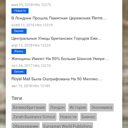
мая 25, 2018 Hits:12373
Новости
В Лондоне Прошла Памятная Церемония Reme…
нояб 13, 2016 Hits:12319
Бизнес
Центральные Улицы Британских Городов Еже…
апр 12, 2018 Hits:12235
Жизнь
Женщины Имеют На 50% Больше Шансов Умере…
окт 26, 2017 Hits:12210
Бизнес
Royal Mail Была Оштрафована На 50 Миллио…
авг 15, 2018 Hits:12185
Теги
Великобритания
Лондон
История
Экономика
Zerah Business School
Новости
Бизнес
Образование
European World Publishing