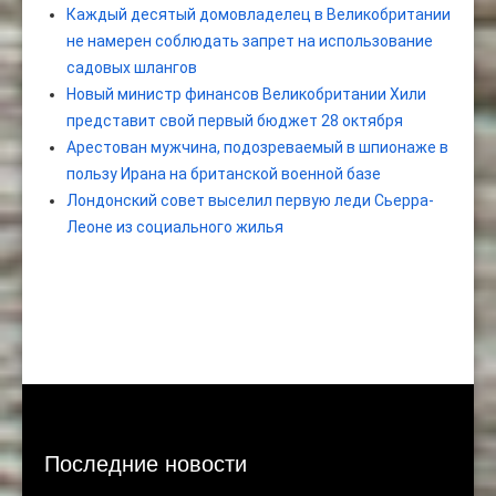
Каждый десятый домовладелец в Великобритании
не намерен соблюдать запрет на использование
садовых шлангов
Новый министр финансов Великобритании Хили
представит свой первый бюджет 28 октября
Арестован мужчина, подозреваемый в шпионаже в
пользу Ирана на британской военной базе
Лондонский совет выселил первую леди Сьерра-
Леоне из социального жилья
Последние новости