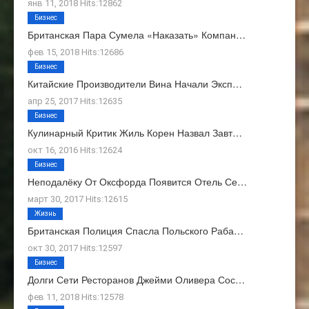
янв 11, 2018 Hits:12862
Бизнес
Британская Пара Сумела «наказать» Компан…
фев 15, 2018 Hits:12686
Бизнес
Китайские Производители Вина Начали Эксп…
апр 25, 2017 Hits:12635
Бизнес
Кулинарный Критик Жиль Корен Назвал Завт…
окт 16, 2016 Hits:12624
Бизнес
Неподалёку От Оксфорда Появится Отель Се…
март 30, 2017 Hits:12615
Жизнь
Британская Полиция Спасла Польского Раба…
окт 30, 2017 Hits:12597
Бизнес
Долги Сети Ресторанов Джейми Оливера Сос…
фев 11, 2018 Hits:12578