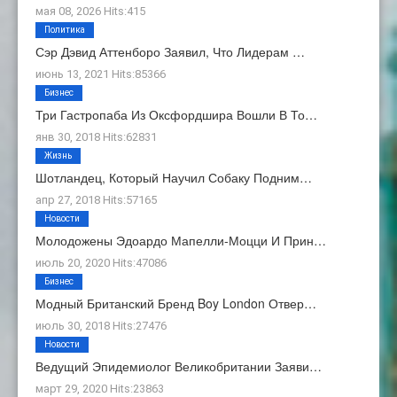
мая 08, 2026 Hits:415
Политика
Сэр Дэвид Аттенборо Заявил, Что Лидерам …
июнь 13, 2021 Hits:85366
Бизнес
Три Гастропаба Из Оксфордшира Вошли В То…
янв 30, 2018 Hits:62831
Жизнь
Шотландец, Который Научил Собаку Подним…
апр 27, 2018 Hits:57165
Новости
Молодожены Эдоардо Мапелли-Моцци И Прин…
июль 20, 2020 Hits:47086
Бизнес
Модный Британский Бренд Boy London Отвер…
июль 30, 2018 Hits:27476
Новости
Ведущий Эпидемиолог Великобритании Заяви…
март 29, 2020 Hits:23863