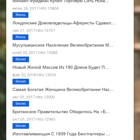
Михаил Фридман Купил Торговую Сеть Holla…
июнь 26, 2017 Hits:13804
Жизнь
Лондонские Домовладельцы-Аферисты Сдавал…
сен 21, 2017 Hits:13727
Жизнь
Мусульманское Население Великобритании М…
нояб 30, 2017 Hits:13085
Бизнес
Новый Жилой Массив Из 190 Домов Будет П…
фев 20, 2018 Hits:13016
Бизнес
Самая Богатая Женщина Великобритании Нас…
авг 03, 2017 Hits:13009
Бизнес
Британское Правительство Обиделось На «Б…
окт 01, 2017 Hits:12963
Бизнес
Изготавливающая С 1939 Года Бюстгалтеры …