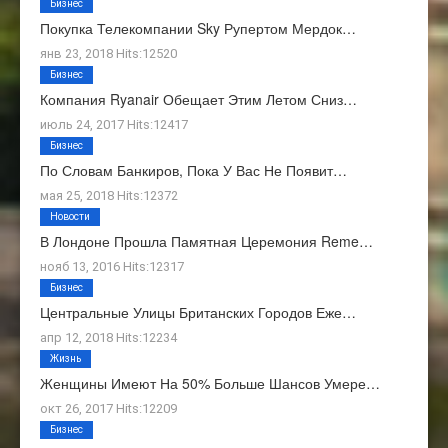
Бизнес
Покупка Телекомпании Sky Рупертом Мердок…
янв 23, 2018 Hits:12520
Бизнес
Компания Ryanair Обещает Этим Летом Сниз…
июль 24, 2017 Hits:12417
Бизнес
По Словам Банкиров, Пока У Вас Не Появит…
мая 25, 2018 Hits:12372
Новости
В Лондоне Прошла Памятная Церемония Reme…
нояб 13, 2016 Hits:12317
Бизнес
Центральные Улицы Британских Городов Еже…
апр 12, 2018 Hits:12234
Жизнь
Женщины Имеют На 50% Больше Шансов Умере…
окт 26, 2017 Hits:12209
Бизнес