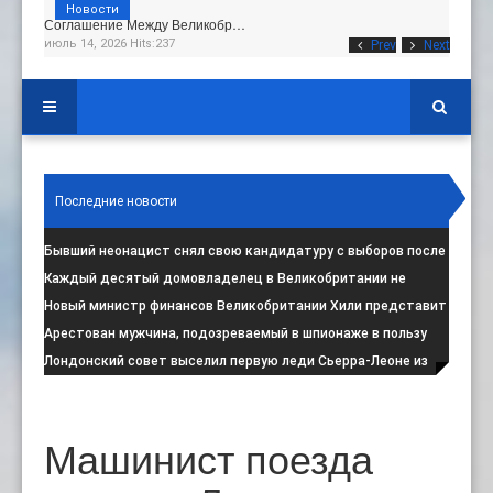
Новости
Соглашение Между Великобр…
июль 14, 2026 Hits:237
Prev
Next
Последние новости
Бывший неонацист снял свою кандидатуру с выборов после
негативной реакции общест
:
Каждый десятый домовладелец в Великобритании не
намерен соблюдать запрет на испо
:
Новый министр финансов Великобритании Хили представит
свой первый бюджет 28 октя
:
Арестован мужчина, подозреваемый в шпионаже в пользу
Ирана на британской военной
:
Лондонский совет выселил первую леди Сьерра-Леоне из
социального жилья
:
Машинист поезда