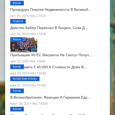
Бизнес
Процедура Покупки Недвижимости В Великоб…
окт 30, 2016 Hits:21574
Новости
Джастин Бибер Переехал В Лондон, Сняв Д…
окт 20, 2016 Hits:17478
Жизнь
Прибывшие Из ЕС Мигранты Не Смогут Получ…
дек 30, 2020 Hits:15563
Как Добавить £ 40 000 К Стоимости Дома В…
Бизнес
мая 20, 2019 Hits:15340
О Нас
Sample Data-Articles
мая 01, 2016 Hits:15182
Бизнес
В Великобритании, Франции И Германии Еду…
март 03, 2017 Hits:14269
Бизнес