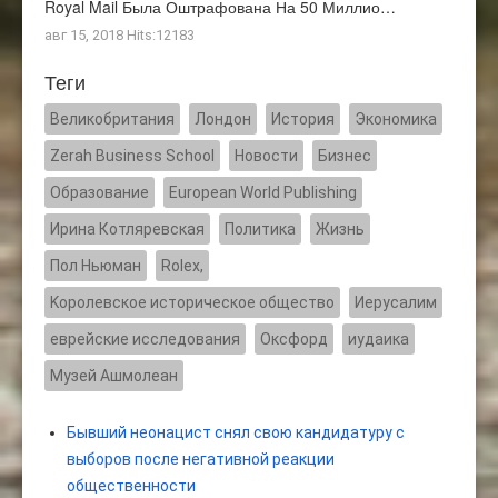
Royal Mail Была Оштрафована На 50 Миллио…
авг 15, 2018 Hits:12183
Теги
Великобритания
Лондон
История
Экономика
Zerah Business School
Новости
Бизнес
Образование
European World Publishing
Ирина Котляревская
Политика
Жизнь
Пол Ньюман
Rolex,
Kоролевское историческое общество
Иерусалим
еврейские исследования
Оксфорд
иудаика
Музей Ашмолеан
Бывший неонацист снял свою кандидатуру с
выборов после негативной реакции
общественности