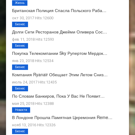
Жизнь
Британская Полиция Спасла Польского Раба…
окт 30, 2017 Hits:12600
Бизнес
Долги Сети Ресторанов Джейми Оливера Сос…
фев 11, 2018 Hits:12593
Бизнес
Покупка Телекомпании Sky Рупертом Мердок…
янв 23, 2018 Hits:12534
Бизнес
Компания Ryanair Обещает Этим Летом Сниз…
июль 24, 2017 Hits:12435
Бизнес
По Словам Банкиров, Пока У Вас Не Появит…
мая 25, 2018 Hits:12388
Новости
В Лондоне Прошла Памятная Церемония Reme…
нояб 13, 2016 Hits:12326
Бизнес