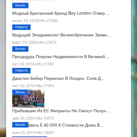
Бизнес
Модный Британский Бренд Boy London Отвер…
июль 30, 2018 Hits:27496
Новости
Ведущий Эпидемиолог Великобритании Заяви…
март 29, 2020 Hits:23873
Бизнес
Процедура Покупки Недвижимости В Великоб…
окт 30, 2016 Hits:21587
Новости
Джастин Бибер Переехал В Лондон, Сняв Д…
окт 20, 2016 Hits:17491
Жизнь
Прибывшие Из ЕС Мигранты Не Смогут Получ…
дек 30, 2020 Hits:15572
Как Добавить £ 40 000 К Стоимости Дома В…
Бизнес
мая 20, 2019 Hits:15361