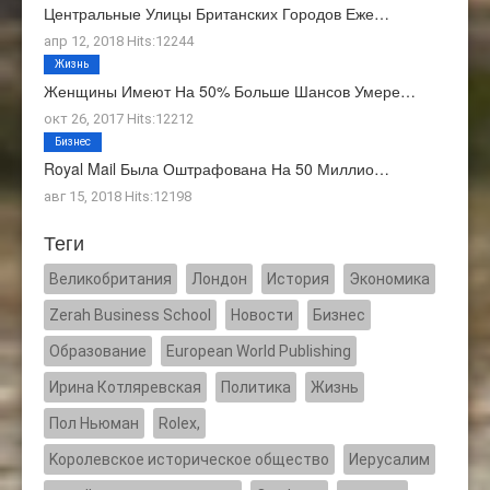
Центральные Улицы Британских Городов Еже…
апр 12, 2018 Hits:12244
Жизнь
Женщины Имеют На 50% Больше Шансов Умере…
окт 26, 2017 Hits:12212
Бизнес
Royal Mail Была Оштрафована На 50 Миллио…
авг 15, 2018 Hits:12198
Теги
Великобритания
Лондон
История
Экономика
Zerah Business School
Новости
Бизнес
Образование
European World Publishing
Ирина Котляревская
Политика
Жизнь
Пол Ньюман
Rolex,
Kоролевское историческое общество
Иерусалим