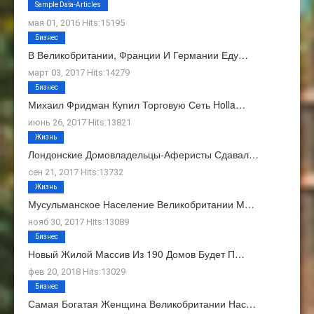
О Нас
Sample Data-Articles
мая 01, 2016 Hits:15195
Бизнес
В Великобритании, Франции И Германии Еду…
март 03, 2017 Hits:14279
Бизнес
Михаил Фридман Купил Торговую Сеть Holla…
июнь 26, 2017 Hits:13821
Жизнь
Лондонские Домовладельцы-Аферисты Сдавал…
сен 21, 2017 Hits:13732
Жизнь
Мусульманское Население Великобритании М…
нояб 30, 2017 Hits:13089
Бизнес
Новый Жилой Массив Из 190 Домов Будет П…
фев 20, 2018 Hits:13029
Бизнес
Самая Богатая Женщина Великобритании Нас…