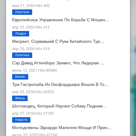
мая 21, 2026 Hits:402
Политика
Европейское Управление По Борьбе С Мошен…
апр 25, 2026 Hits:412
Лондон
Мигрант, Сорвавший С Руки Китайского Тур…
апр 29, 2026 Hits:419
Политика
Сэр Дэвид Аттенборо Заявил, Что Лидерам …
июнь 13, 2021 Hits:85489
Бизнес
Три Гастропаба Из Оксфордшира Вошли В То…
янв 30, 2018 Hits:62870
Жизнь
Шотландец, Который Научил Собаку Подним…
апр 27, 2018 Hits:57185
Новости
Молодожены Эдоардо Мапелли-Моцци И Прин…
июль 20, 2020 Hits:47168