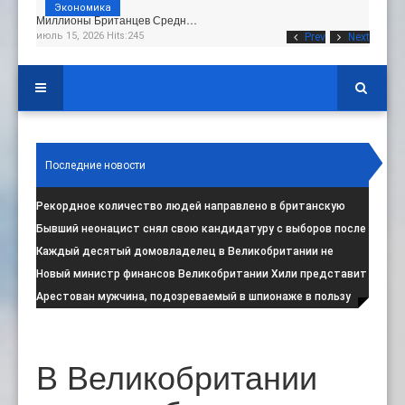
Экономика
Миллионы Британцев Средн…
июль 15, 2026 Hits:245
Prev
Next
Последние новости
Рекордное количество людей направлено в британскую
программу по борьбе с радикал
:
Бывший неонацист снял свою кандидатуру с выборов после
негативной реакции общест
:
Каждый десятый домовладелец в Великобритании не
намерен соблюдать запрет на испо
:
Новый министр финансов Великобритании Хили представит
свой первый бюджет 28 октя
:
Арестован мужчина, подозреваемый в шпионаже в пользу
Ирана на британской военной
:
В Великобритании