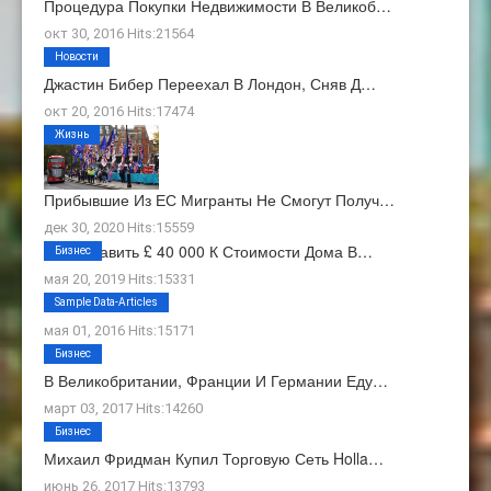
Процедура Покупки Недвижимости В Великоб…
окт 30, 2016 Hits:21564
Новости
Джастин Бибер Переехал В Лондон, Сняв Д…
окт 20, 2016 Hits:17474
Жизнь
Прибывшие Из ЕС Мигранты Не Смогут Получ…
дек 30, 2020 Hits:15559
Как Добавить £ 40 000 К Стоимости Дома В…
Бизнес
мая 20, 2019 Hits:15331
О Нас
Sample Data-Articles
мая 01, 2016 Hits:15171
Бизнес
В Великобритании, Франции И Германии Еду…
март 03, 2017 Hits:14260
Бизнес
Михаил Фридман Купил Торговую Сеть Holla…
июнь 26, 2017 Hits:13793