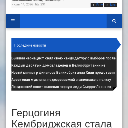
июль 14, 2026 Hits:231
Prev
Next
Последние новости
Бывший неонацист снял свою кандидатуру с выборов после
негативной реакции общест
:
Каждый десятый домовладелец в Великобритании не
намерен соблюдать запрет на испо
:
Новый министр финансов Великобритании Хили представит
свой первый бюджет 28 октя
:
Арестован мужчина, подозреваемый в шпионаже в пользу
Ирана на британской военной
:
Лондонский совет выселил первую леди Сьерра-Леоне из
социального жилья
:
Герцогиня
Кембриджская стала