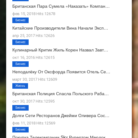
Британская Пара Сумела «наказать» Компан…
фев 15, 2018 Hits:12678
Бизнес
Китайские Производители Вина Начали Эксп…
апр 25, 2017 Hits:12626
Бизнес
Кулинарный Критик Жиль Корен Назвал Завт…
окт 16, 2016 Hits:12615
Бизнес
Неподалёку От Оксфорда Появится Отель Се…
март 30, 2017 Hits:12609
Жизнь
Британская Полиция Спасла Польского Раба…
окт 30, 2017 Hits:12595
Бизнес
Долги Сети Ресторанов Джейми Оливера Сос…
фев 11, 2018 Hits:12569
Бизнес
Покупка Телекомпании Sky Рупертом Мердок…