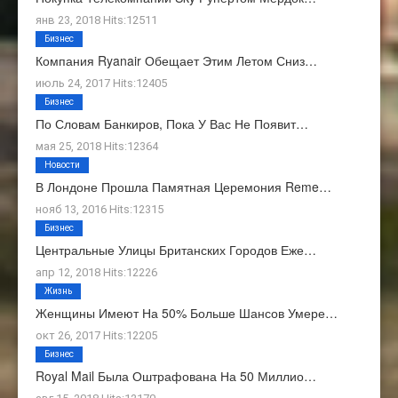
янв 23, 2018 Hits:12511
Бизнес
Компания Ryanair Обещает Этим Летом Сниз…
июль 24, 2017 Hits:12405
Бизнес
По Словам Банкиров, Пока У Вас Не Появит…
мая 25, 2018 Hits:12364
Новости
В Лондоне Прошла Памятная Церемония Reme…
нояб 13, 2016 Hits:12315
Бизнес
Центральные Улицы Британских Городов Еже…
апр 12, 2018 Hits:12226
Жизнь
Женщины Имеют На 50% Больше Шансов Умере…
окт 26, 2017 Hits:12205
Бизнес
Royal Mail Была Оштрафована На 50 Миллио…