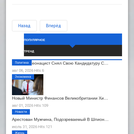
Назад
Вперёд
ПОПУЛЯРНОЕ
ТРЕНД
Бывший Неонацист Снял Свою Кандидатуру С…
Политика
авг 06, 2026 Hits:6
Экономика
Новый Министр Финансов Великобритании Хи…
авг 01, 2026 Hits:109
Новости
Арестован Мужчина, Подозреваемый В Шпион…
июль 31, 2026 Hits:121
Жизнь