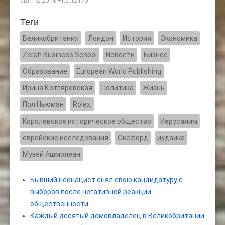
авг 15, 2018 Hits:12170
Теги
Великобритания
Лондон
История
Экономика
Zerah Business School
Новости
Бизнес
Образование
European World Publishing
Ирина Котляревская
Политика
Жизнь
Пол Ньюман
Rolex,
Kоролевское историческое общество
Иерусалим
еврейские исследования
Оксфорд
иудаика
Музей Ашмолеан
Бывший неонацист снял свою кандидатуру с
выборов после негативной реакции
общественности
Каждый десятый домовладелец в Великобритании