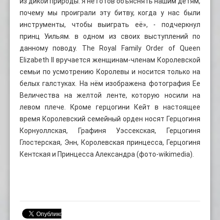
из дикой природы. Я не готов объяснять нашим детям,
почему мы проиграли эту битву, когда у нас были
инструменты, чтобы выиграть её», - подчеркнул
принц Уильям. в одном из своих выступлений по
данному поводу. The Royal Family Order of Queen
Elizabeth II вручается женщинам-членам Королевской
семьи по усмотрению Королевы и носится только на
белых галстуках. На нём изображена фотография Ее
Величества на желтой ленте, которую носили на
левом плече. Кроме герцогини Кейт в настоящее
время Королевский семейный орден носят Герцогиня
Корнуоллская, Графиня Уэссекская, Герцогиня
Глостерская, Энн, Королевская принцесса, Герцогиня
Кентская и Принцесса Александра (фото-wikimedia).