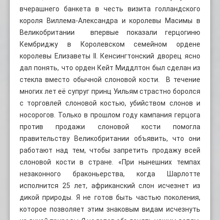
вчерашнего банкета в честь визита голландского
короля Виллема-Александра и королевы Масимы в
Великобритании впервые показали герцогиню
Кембриджу в Королевском семейном ордене
королевы Елизаветы II. Кенсингтонский дворец ясно
дал понять, что орден Кейт Миддлтон был сделан из
стекла вместо обычной слоновой кости. В течение
многих лет её супруг принц Уильям страстно боролся
с торговлей слоновой костью, убийством слонов и
носорогов. Только в прошлом году кампания герцога
против продажи слоновой кости помогла
правительству Великобритании объявить, что они
работают над тем, чтобы запретить продажу всей
слоновой кости в стране. «При нынешних темпах
незаконного браконьерства, когда Шарлотте
исполнится 25 лет, африканский слон исчезнет из
дикой природы. Я не готов быть частью поколения,
которое позволяет этим знаковым видам исчезнуть