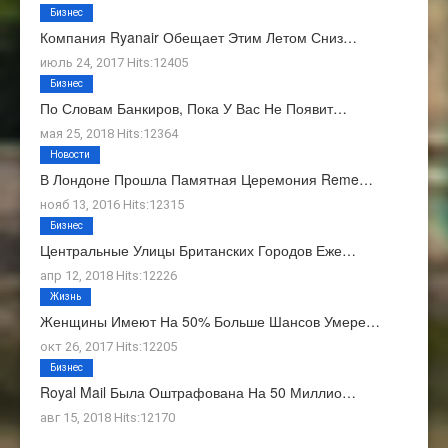
Бизнес
Компания Ryanair Обещает Этим Летом Сниз…
июль 24, 2017 Hits:12405
Бизнес
По Словам Банкиров, Пока У Вас Не Появит…
мая 25, 2018 Hits:12364
Новости
В Лондоне Прошла Памятная Церемония Reme…
нояб 13, 2016 Hits:12315
Бизнес
Центральные Улицы Британских Городов Еже…
апр 12, 2018 Hits:12226
Жизнь
Женщины Имеют На 50% Больше Шансов Умере…
окт 26, 2017 Hits:12205
Бизнес
Royal Mail Была Оштрафована На 50 Миллио…
авг 15, 2018 Hits:12170