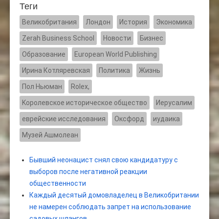
Теги
Великобритания
Лондон
История
Экономика
Zerah Business School
Новости
Бизнес
Образование
European World Publishing
Ирина Котляревская
Политика
Жизнь
Пол Ньюман
Rolex,
Kоролевское историческое общество
Иерусалим
еврейские исследования
Оксфорд
иудаика
Музей Ашмолеан
Бывший неонацист снял свою кандидатуру с
выборов после негативной реакции
общественности
Каждый десятый домовладелец в Великобритании
не намерен соблюдать запрет на использование
садовых шлангов