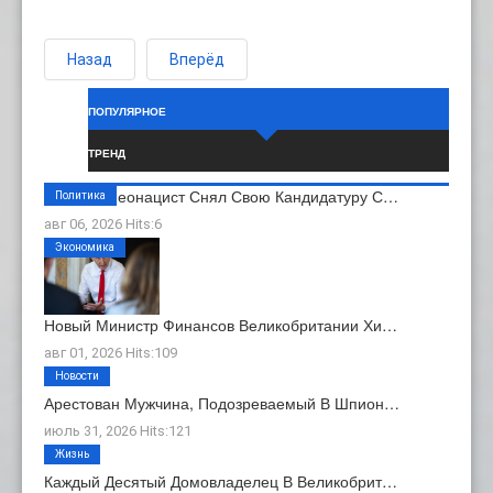
Назад
Вперёд
ПОПУЛЯРНОЕ
ТРЕНД
Бывший Неонацист Снял Свою Кандидатуру С…
Политика
авг 06, 2026 Hits:6
Экономика
Новый Министр Финансов Великобритании Хи…
авг 01, 2026 Hits:109
Новости
Арестован Мужчина, Подозреваемый В Шпион…
июль 31, 2026 Hits:121
Жизнь
Каждый Десятый Домовладелец В Великобрит…