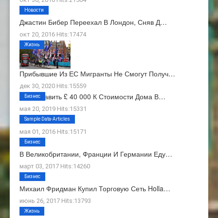
Новости
Джастин Бибер Переехал В Лондон, Сняв Д…
окт 20, 2016 Hits:17474
Жизнь
Прибывшие Из ЕС Мигранты Не Смогут Получ…
дек 30, 2020 Hits:15559
Как Добавить £ 40 000 К Стоимости Дома В…
Бизнес
мая 20, 2019 Hits:15331
О Нас
Sample Data-Articles
мая 01, 2016 Hits:15171
Бизнес
В Великобритании, Франции И Германии Еду…
март 03, 2017 Hits:14260
Бизнес
Михаил Фридман Купил Торговую Сеть Holla…
июнь 26, 2017 Hits:13793
Жизнь