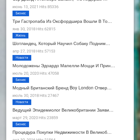
июнь 13, 2021 Hits:85336
Бизнес
Три Гастропаба Из Оксфордшира Вошли В То…
янв 30, 2018 Hits:62815
Жизнь
Шотландец, Который Научил Собаку Подним…
апр 27, 2018 Hits:57153
Новости
Молодожены Эдоардо Мапелли-Моцци И Прин…
июль 20, 2020 Hits:47058
Бизнес
Модный Британский Бренд Boy London Отвер…
июль 30, 2018 Hits:27467
Новости
Ведущий Эпидемиолог Великобритании Заяви…
март 29, 2020 Hits:23859
Бизнес
Процедура Покупки Недвижимости В Великоб…
окт 30, 2016 Hits:21564