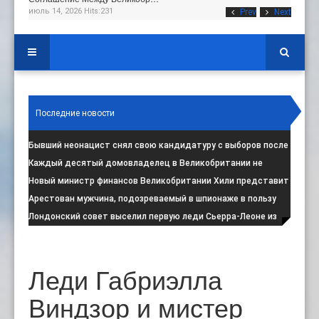
июль 14, 2026 Hits:231
Prev
Next
Последние новости
Бывший неонацист снял свою кандидатуру с выборов после
негативной реакции общест
:
Каждый десятый домовладелец в Великобритании не
намерен соблюдать запрет на испо
:
Новый министр финансов Великобритании Хили представит
свой первый бюджет 28 октя
:
Арестован мужчина, подозреваемый в шпионаже в пользу
Ирана на британской военной
:
Лондонский совет выселил первую леди Сьерра-Леоне из
социального жилья
:
Леди Габриэлла
Виндзор и мистер