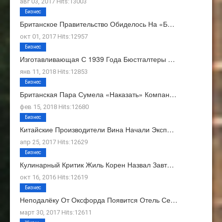
авг 03, 2017 Hits:13003
Бизнес
Британское Правительство Обиделось На «Б…
окт 01, 2017 Hits:12957
Бизнес
Изготавливающая С 1939 Года Бюстгалтеры …
янв 11, 2018 Hits:12853
Бизнес
Британская Пара Сумела «наказать» Компан…
фев 15, 2018 Hits:12680
Бизнес
Китайские Производители Вина Начали Эксп…
апр 25, 2017 Hits:12629
Бизнес
Кулинарный Критик Жиль Корен Назвал Завт…
окт 16, 2016 Hits:12619
Бизнес
Неподалёку От Оксфорда Появится Отель Се…
март 30, 2017 Hits:12611