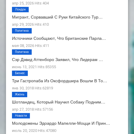
апр 25, 2026 Hits:404
Лондон
Мигрант, Сорвавший С Руки Китайского Тур…
апр 29, 2026 Hits:410
Политика
Источники Сообщают, Что Британские Парла…
мая 08, 2026 Hits:411
Политика
Сэр Дэвид Аттенборо Заявил, Что Лидерам …
июнь 13, 2021 Hits:85355
Бизнес
Три Гастропаба Из Оксфордшира Вошли В То…
янв 30, 2018 Hits:62819
Жизнь
Шотландец, Который Научил Собаку Подним…
апр 27, 2018 Hits:57156
Новости
Молодожены Эдоардо Мапелли-Моцци И Прин…
июль 20, 2020 Hits:47080