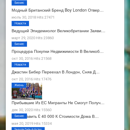
Бизнес
Модный Британский Бренд Boy London Отвер…
июль 30, 2018 Hits:27471
Новости
Ведущий Эпидемиолог Великобритании Заяви…
март 29, 2020 Hits:23860
Бизнес
Процедура Покупки Недвижимости В Великоб…
окт 30, 2016 Hits:21568
Новости
Джастин Бибер Переехал В Лондон, Сняв Д…
окт 20, 2016 Hits:17476
Жизнь
Прибывшие Из ЕС Мигранты Не Смогут Получ…
дек 30, 2020 Hits:15560
Как Добавить £ 40 000 К Стоимости Дома В…
Бизнес
мая 20, 2019 Hits:15334
О Нас
Sample Data-Articles