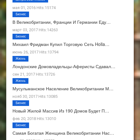
мая 01, 2016 Hits:15174
Бизнес
В Великобритании, Франции И Германии Еду…
март 03, 2017 Hits:14263
Бизнес
Михаил Фридман Купил Торговую Сеть Holla…
июнь 26, 2017 Hits:13794
Жизнь
Лондонские Домовладельцы-Аферисты Сдавал…
сен 21, 2017 Hits:13726
Жизнь
Мусульманское Население Великобритании М…
нояб 30, 2017 Hits:13085
Бизнес
Новый Жилой Массив Из 190 Домов Будет П…
фев 20, 2018 Hits:13010
Бизнес
Самая Богатая Женщина Великобритании Нас…