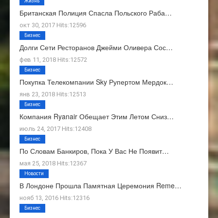
Жизнь
Британская Полиция Спасла Польского Раба…
окт 30, 2017 Hits:12596
Бизнес
Долги Сети Ресторанов Джейми Оливера Сос…
фев 11, 2018 Hits:12572
Бизнес
Покупка Телекомпании Sky Рупертом Мердок…
янв 23, 2018 Hits:12513
Бизнес
Компания Ryanair Обещает Этим Летом Сниз…
июль 24, 2017 Hits:12408
Бизнес
По Словам Банкиров, Пока У Вас Не Появит…
мая 25, 2018 Hits:12367
Новости
В Лондоне Прошла Памятная Церемония Reme…
нояб 13, 2016 Hits:12316
Бизнес