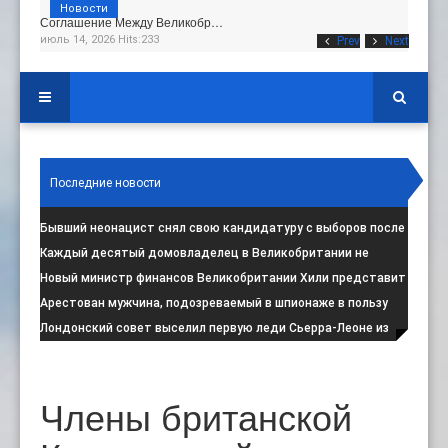
Новости
Соглашение Между Великобр…
июль 14, 2026 Hits:233
Prev
Next
Последние новости
Бывший неонацист снял свою кандидатуру с выборов после
негативной реакции общест
:
Каждый десятый домовладелец в Великобритании не
намерен соблюдать запрет на испо
:
Новый министр финансов Великобритании Хили представит
свой первый бюджет 28 октя
:
Арестован мужчина, подозреваемый в шпионаже в пользу
Ирана на британской военной
:
Лондонский совет выселил первую леди Сьерра-Леоне из
социального жилья
:
Члены британской