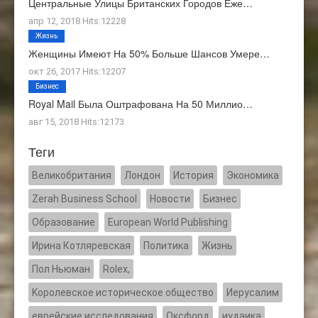
Центральные Улицы Британских Городов Еже…
апр 12, 2018 Hits:12228
Жизнь
Женщины Имеют На 50% Больше Шансов Умере…
окт 26, 2017 Hits:12207
Бизнес
Royal Mail Была Оштрафована На 50 Миллио…
авг 15, 2018 Hits:12173
Теги
Великобритания
Лондон
История
Экономика
Zerah Business School
Новости
Бизнес
Образование
European World Publishing
Ирина Котляревская
Политика
Жизнь
Пол Ньюман
Rolex,
Kоролевское историческое общество
Иерусалим
еврейские исследования
Оксфорд
иудаика