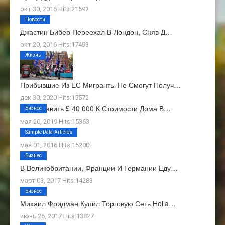
окт 30, 2016 Hits:21592
Новости
Джастин Бибер Переехал В Лондон, Сняв Д…
окт 20, 2016 Hits:17493
Жизнь
Прибывшие Из ЕС Мигранты Не Смогут Получ…
дек 30, 2020 Hits:15572
Как Добавить £ 40 000 К Стоимости Дома В…
Бизнес
мая 20, 2019 Hits:15363
О Нас
Sample Data-Articles
мая 01, 2016 Hits:15200
Бизнес
В Великобритании, Франции И Германии Еду…
март 03, 2017 Hits:14283
Бизнес
Михаил Фридман Купил Торговую Сеть Holla…
июнь 26, 2017 Hits:13827