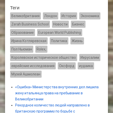
Теги
Великобритания
Лондон
История
Экономика
Zerah Business School
Новости
Бизнес
Образование
European World Publishing
Ирина Котляревская
Политика
Жизнь
Пол Ньюман
Rolex,
Kоролевское историческое общество
Иерусалим
еврейские исследования
Оксфорд
иудаика
Музей Ашмолеан
«Ошибка» Министерства внутренних дел лишила
жену итальянца права на пребывание в
Великобритании
Рекордное количество людей направлено в
британскую программу по борьбе с