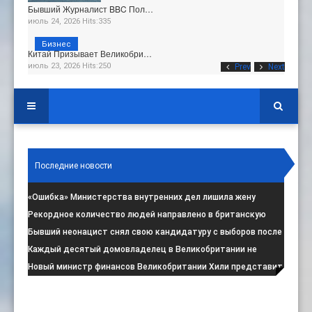
Бывший Журналист BBC Пол…
июль 24, 2026 Hits:335
Бизнес
Китай Призывает Великобри…
июль 23, 2026 Hits:250
Prev
Next
Последние новости
«Ошибка» Министерства внутренних дел лишила жену
итальянца права на пребывание в
:
Рекордное количество людей направлено в британскую
программу по борьбе с радикал
:
Бывший неонацист снял свою кандидатуру с выборов после
негативной реакции общест
:
Каждый десятый домовладелец в Великобритании не
намерен соблюдать запрет на испо
:
Новый министр финансов Великобритании Хили представит
свой первый бюджет 28 октя
: