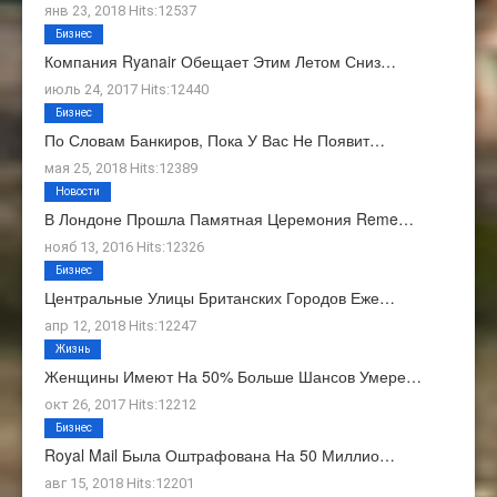
янв 23, 2018 Hits:12537
Бизнес
Компания Ryanair Обещает Этим Летом Сниз…
июль 24, 2017 Hits:12440
Бизнес
По Словам Банкиров, Пока У Вас Не Появит…
мая 25, 2018 Hits:12389
Новости
В Лондоне Прошла Памятная Церемония Reme…
нояб 13, 2016 Hits:12326
Бизнес
Центральные Улицы Британских Городов Еже…
апр 12, 2018 Hits:12247
Жизнь
Женщины Имеют На 50% Больше Шансов Умере…
окт 26, 2017 Hits:12212
Бизнес
Royal Mail Была Оштрафована На 50 Миллио…
авг 15, 2018 Hits:12201