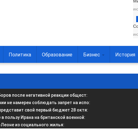
М
ию
С
ию
Политика
Образование
Бизнес
История
боров после негативной реакции общест
:
и не намерен соблюдать запрет на испо
:
представит свой первый бюджет 28 октя
:
в пользу Ирана на британской военной
:
-Леоне из социального жилья
: