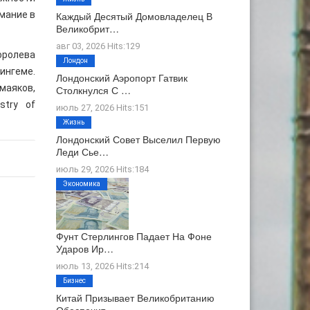
мание в
Каждый Десятый Домовладелец В
Великобрит…
авг 03, 2026 Hits:129
оролева
Лондон
ингеме.
Лондонский Аэропорт Гатвик
маяков,
Столкнулся С …
stry of
июль 27, 2026 Hits:151
Жизнь
Лондонский Совет Выселил Первую
Леди Сье…
июль 29, 2026 Hits:184
Экономика
Фунт Стерлингов Падает На Фоне
Ударов Ир…
июль 13, 2026 Hits:214
Бизнес
Китай Призывает Великобританию