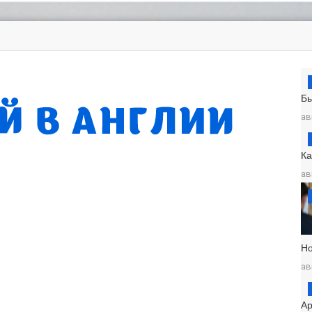
Б
ав
К
ав
Н
ав
Ар