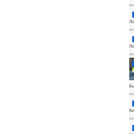
ию
Ло
ию
Ло
ию
Б
ию
Ки
ию