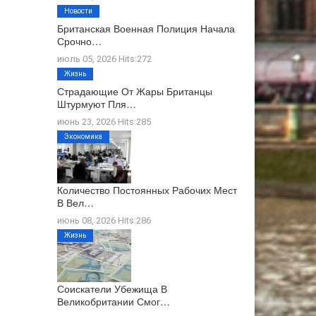
Новости
Британская Военная Полиция Начала
Срочно…
июль 05, 2026 Hits:272
Жизнь
Страдающие От Жары Британцы
Штурмуют Пля…
июнь 23, 2026 Hits:285
Экономика
Количество Постоянных Рабочих Мест
В Вел…
июнь 08, 2026 Hits:286
Жизнь
Соискатели Убежища В
Великобритании Смог…