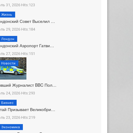
ль 31, 2026 Hits:123
Жизнь
ндонский Совет Выселил …
ль 29, 2026 Hits:184
Лондон
ндонский Аэропорт Гатви…
ль 27, 2026 Hits:151
Новости
ывший Журналист BBC Пол…
ль 24, 2026 Hits:293
Бизнес
тай Призывает Великобри…
ль 23, 2026 Hits:219
Экономика