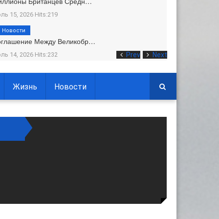
иллионы Британцев Средн…
ль 15, 2026 Hits:219
Новости
оглашение Между Великобр…
ль 14, 2026 Hits:232
Prev
Next
Жизнь
Новости