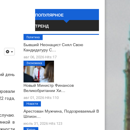
ПОПУЛЯРНОЕ
ТРЕНД
Политика
Бывший Неонацист Снял Свою
Кандидатуру С…
авг 06, 2026 Hits:17
Экономика
ий день
Новый Министр Финансов
Великобритании Хи…
ировали
авг 01, 2026 Hits:110
2 года,
Новости
Арестован Мужчина, Подозреваемый В
случаю.
Шпион…
инкой в
июль 31, 2026 Hits:123
ожности
Жизнь