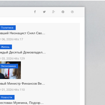
Политика
ывший Неонацист Снял Сво…
г 06, 2026 Hits:17
Жизнь
аждый Десятый Домовладел…
г 03, 2026 Hits:129
Экономика
овый Министр Финансов Ве…
г 01, 2026 Hits:110
Новости
естован Мужчина, Подозр…