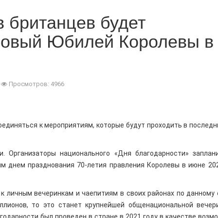
 британцев будет
новый Юбилей Королевы в
Просмотров: 4966
оединяться к мероприятиям, которые будут проходить в последн
. Организаторы национального «Дня благодарности» заплан
им днем празднования 70-летия правления Королевы в июне 202
к личным вечеринкам и чаепитиям в своих районах по данному 
ллионов, то это станет крупнейшей общенациональной вечер
одарности был проведен в стране в 2021 году в качестве возм