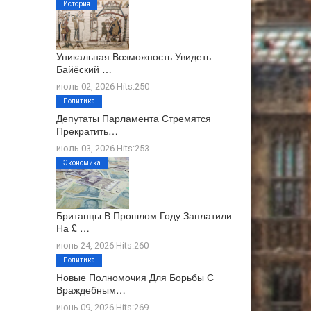
История
Уникальная Возможность Увидеть
Байёский …
июль 02, 2026 Hits:250
Политика
Депутаты Парламента Стремятся
Прекратить…
июль 03, 2026 Hits:253
Экономика
Британцы В Прошлом Году Заплатили
На £ …
июнь 24, 2026 Hits:260
Политика
Новые Полномочия Для Борьбы С
Враждебным…
июнь 09, 2026 Hits:269