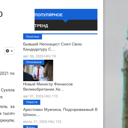
ю
ПОПУЛЯРНОЕ
ТРЕНД
Политика
Бывший Неонацист Снял Свою
Кандидатуру С…
авг 06, 2026 Hits:19
Экономика
2021 по
Новый Министр Финансов
Великобритании Хи…
 Суэлла
авг 01, 2026 Hits:110
к.
Новости
тель за
Арестован Мужчина, Подозреваемый В
м тысяч
Шпион…
ркнули,
июль 31, 2026 Hits:123
Жизнь