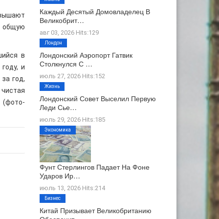
Каждый Десятый Домовладелец В
евышают
Великобрит…
в общую
авг 03, 2026 Hits:129
Лондон
Лондонский Аэропорт Гатвик
шийся в
Столкнулся С …
году, и
июль 27, 2026 Hits:152
за год,
Жизнь
 чистая
Лондонский Совет Выселил Первую
 (фото-
Леди Сье…
июль 29, 2026 Hits:185
Экономика
Фунт Стерлингов Падает На Фоне
Ударов Ир…
июль 13, 2026 Hits:214
Бизнес
Китай Призывает Великобританию