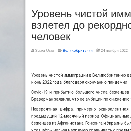
Уровень чистой им
взлетел до рекордно
человек
Super User
Великобритания
24 ноября 2022
Уровень чистой иммиграции в Великобританию взл
июнь 2022 года, благодаря окончанию пандемии
Covid-19 и прибытию большого числа беженцев 
Браверман заявила, что ее амбиции по снижению 
Невероятная цифра, примерно эквивалентная
предыдущий 12-месячный период. Официальные ли
беженцев из Афганистана, Гонконга и Украины бы
что цифры нельзя напрямую сравнивать с предыд