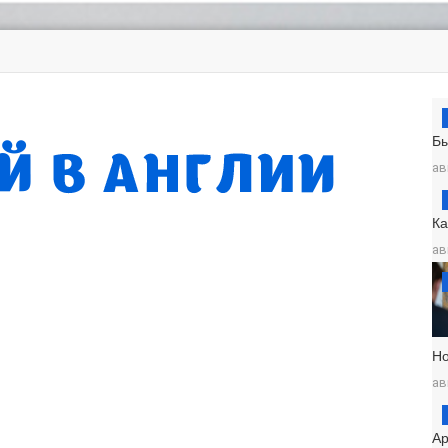
Б
ав
К
ав
Н
ав
Ар