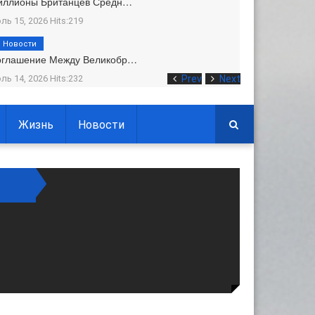
иллионы Британцев Средн…
ль 15, 2026 Hits:219
Новости
оглашение Между Великобр…
ль 14, 2026 Hits:232
Prev
Next
Жизнь
Новости