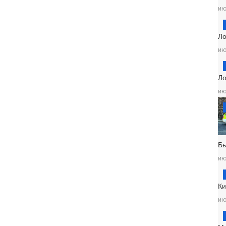
ию
Ло
ию
Ло
ию
Б
ию
Ки
ию