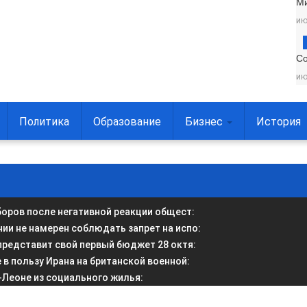
М
ию
С
ию
Политика
Образование
Бизнес
История
боров после негативной реакции общест
:
и не намерен соблюдать запрет на испо
:
представит свой первый бюджет 28 октя
:
в пользу Ирана на британской военной
:
-Леоне из социального жилья
: