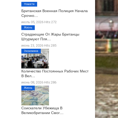
Новости
Британская Военная Полиция Начала
Срочно…
июль 05, 2026 Hits:272
Жизнь
Страдающие От Жары Британцы
Штурмуют Пля…
июнь 23, 2026 Hits:285
Экономика
Количество Постоянных Рабочих Мест
В Вел…
июнь 08, 2026 Hits:286
Жизнь
Соискатели Убежища В
Великобритании Смог…