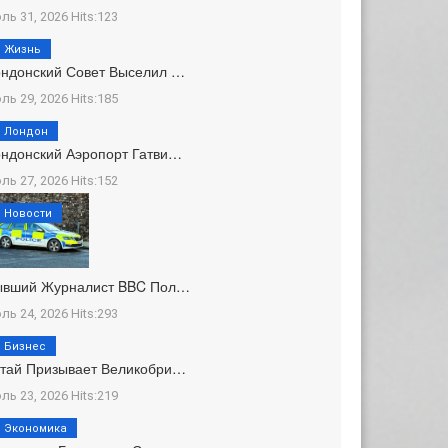
ль 31, 2026 Hits:123
Жизнь
ндонский Совет Выселил …
ль 29, 2026 Hits:185
Лондон
ндонский Аэропорт Гатви…
ль 27, 2026 Hits:152
Новости
ывший Журналист BBC Пол…
ль 24, 2026 Hits:293
Бизнес
тай Призывает Великобри…
ль 23, 2026 Hits:219
Экономика