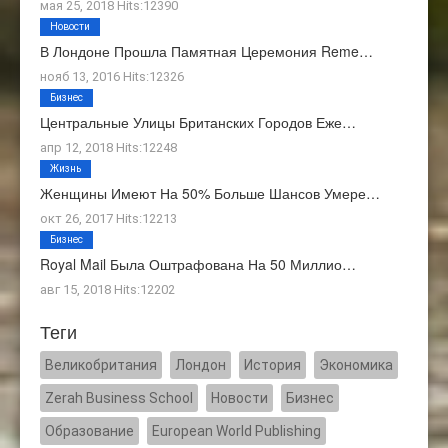
мая 25, 2018 Hits:12390
Новости
В Лондоне Прошла Памятная Церемония Reme…
нояб 13, 2016 Hits:12326
Бизнес
Центральные Улицы Британских Городов Еже…
апр 12, 2018 Hits:12248
Жизнь
Женщины Имеют На 50% Больше Шансов Умере…
окт 26, 2017 Hits:12213
Бизнес
Royal Mail Была Оштрафована На 50 Миллио…
авг 15, 2018 Hits:12202
Теги
Великобритания
Лондон
История
Экономика
Zerah Business School
Новости
Бизнес
Образование
European World Publishing