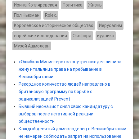
Ирина Котляревская
Политика
Жизнь
Пол Ньюман
Rolex,
Kоролевское историческое общество
Иерусалим
еврейские исследования
Оксфорд
иудаика
Музей Ашмолеан
«Ошибка» Министерства внутренних дел лишила
жену итальянца права на пребывание в
Великобритании
Рекордное количество людей направлено в
британскую программу по борьбе с
радикализацией Prevent
Бывший неонацист снял свою кандидатуру с
выборов после негативной реакции
общественности
Каждый десятый домовладелец в Великобритании
не намерен соблюдать запрет на использование