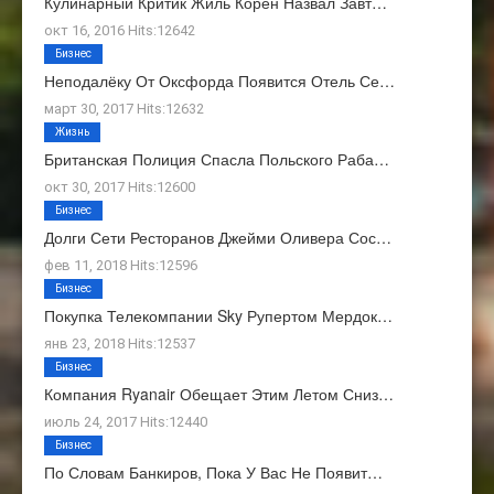
Кулинарный Критик Жиль Корен Назвал Завт…
окт 16, 2016 Hits:12642
Бизнес
Неподалёку От Оксфорда Появится Отель Се…
март 30, 2017 Hits:12632
Жизнь
Британская Полиция Спасла Польского Раба…
окт 30, 2017 Hits:12600
Бизнес
Долги Сети Ресторанов Джейми Оливера Сос…
фев 11, 2018 Hits:12596
Бизнес
Покупка Телекомпании Sky Рупертом Мердок…
янв 23, 2018 Hits:12537
Бизнес
Компания Ryanair Обещает Этим Летом Сниз…
июль 24, 2017 Hits:12440
Бизнес
По Словам Банкиров, Пока У Вас Не Появит…