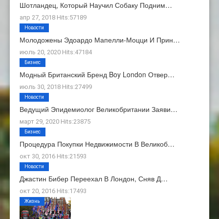
Шотландец, Который Научил Собаку Подним…
апр 27, 2018 Hits:57189
Новости
Молодожены Эдоардо Мапелли-Моцци И Прин…
июль 20, 2020 Hits:47184
Бизнес
Модный Британский Бренд Boy London Отвер…
июль 30, 2018 Hits:27499
Новости
Ведущий Эпидемиолог Великобритании Заяви…
март 29, 2020 Hits:23875
Бизнес
Процедура Покупки Недвижимости В Великоб…
окт 30, 2016 Hits:21593
Новости
Джастин Бибер Переехал В Лондон, Сняв Д…
окт 20, 2016 Hits:17493
Жизнь