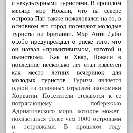
с некультурными туристами. В прошлом
месяце мэр Новали, что на севере
острова Паг, также пожаловался на то, в
основном его город посещают молодые
туристы из Британии. Мэр Анте Дабо
особо предупреждал о риске того, что
он назвал «примитивизмом, наготой и
пьянством». Как и Хвар, Новали в
последние несколько лет стал известен
как место летних вечеринок для
молодых туристов.
Туризм является
одной из основных отраслей экономики
Хорватии
.
П
осетител
и
стекаю
тся к
ее
потрясающе
му
побережь
ю
Адриатического моря, которое может
похвастаться более чем 1000 островами
и островками.
В прошлом году