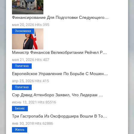
Финансирование Для Подготовки Следующего…
мая 20, 2026 Hits:395
Экономика
Министр Финансов Великобритании Рейчел Р…
мая 21, 2026 Hits:407
Политика
Европейское Управление По Борьбе С Мошен…
апр 25, 2026 Hits:415
Политика
Сэр Дэвид Аттенборо Заявил, Что Лидерам …
июнь 13, 2021 Hits:85516
Бизнес
Три Гастропаба Из Оксфордшира Вошли В То…
янв 30, 2018 Hits:62886
Жизнь