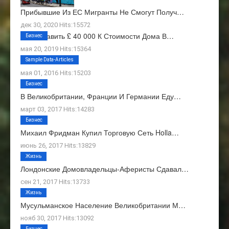
Прибывшие Из ЕС Мигранты Не Смогут Получ…
дек 30, 2020 Hits:15572
Как Добавить £ 40 000 К Стоимости Дома В…
Бизнес
мая 20, 2019 Hits:15364
О Нас
Sample Data-Articles
мая 01, 2016 Hits:15203
Бизнес
В Великобритании, Франции И Германии Еду…
март 03, 2017 Hits:14283
Бизнес
Михаил Фридман Купил Торговую Сеть Holla…
июнь 26, 2017 Hits:13829
Жизнь
Лондонские Домовладельцы-Аферисты Сдавал…
сен 21, 2017 Hits:13733
Жизнь
Мусульманское Население Великобритании М…
нояб 30, 2017 Hits:13092
Бизнес