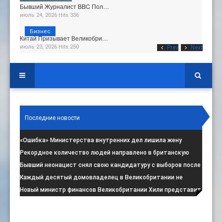
Бывший Журналист BBC Пол…
июль 24, 2026 Hits:336
Бизнес
Китай Призывает Великобри…
июль 23, 2026 Hits:250
Prev
Next
Последние новости
«Ошибка» Министерства внутренних дел лишила жену
итальянца права на пребывание в
:
Рекордное количество людей направлено в британскую
программу по борьбе с радикал
:
Бывший неонацист снял свою кандидатуру с выборов после
негативной реакции общест
:
Каждый десятый домовладелец в Великобритании не
намерен соблюдать запрет на испо
:
Новый министр финансов Великобритании Хили представит
свой первый бюджет 28 октя
: