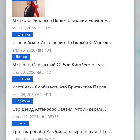
Министр Финансов Великобритании Рейчел Р…
мая 21, 2026 Hits:389
Политика
Европейское Управление По Борьбе С Мошен…
апр 25, 2026 Hits:404
Лондон
Мигрант, Сорвавший С Руки Китайского Тур…
апр 29, 2026 Hits:410
Политика
Источники Сообщают, Что Британские Парла…
мая 08, 2026 Hits:411
Политика
Сэр Дэвид Аттенборо Заявил, Что Лидерам …
июнь 13, 2021 Hits:85355
Бизнес
Три Гастропаба Из Оксфордшира Вошли В То…
янв 30, 2018 Hits:62819