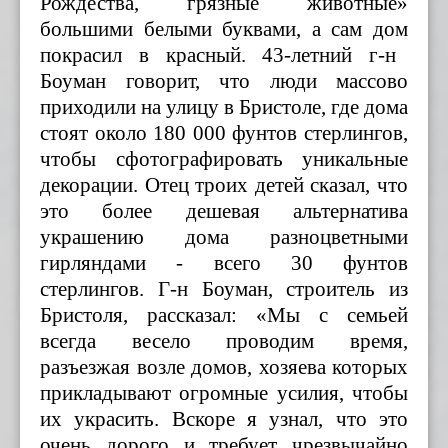
Рождества
,
грязны
е
животны
е
»
большими белыми буквами,
а сам дом
покрасил
в красный
. 43-летний г-н
Боум
а
н
говорит,
что люди
массово
приходили
на улицу в Бристоле, где дома
стоят
около 180 000 фунтов стерлингов,
чтобы
с
фотографировать уникальн
ые
декорации
. Отец
троих детей
сказал, что
это более дешевая альтернатива
украшению
дома
разноцветными
гирляндами
- всего 30 фунтов
стерлингов.
Г-н Боуман, строитель из
Бристоля, рассказал: «Мы с семьей
всегда весело проводим время,
разъезжая возле домов, хозяева которых
прикладывают огромные усилия, чтобы
их украсить. Вскоре я узнал, что это
очень дорого и требует чрезвычайно