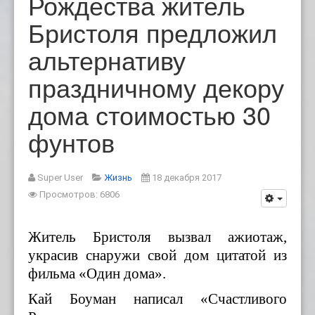
Рождества житель
Бристоля предложил
альтернативу
праздничному декору
дома стоимостью 30
фунтов
Super User
Жизнь
18 декабря 2017
Просмотров: 6806
Житель Бристоля вызвал
ажиотаж,
украсив
снаружи сво
й
дом цитатой из
фильма «Один дома»
.
Кай Боуман
написал
«Счастливого