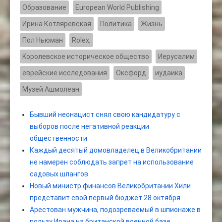
Образование
European World Publishing
Ирина Котляревская
Политика
Жизнь
Пол Ньюман
Rolex,
Kоролевское историческое общество
Иерусалим
еврейские исследования
Оксфорд
иудаика
Музей Ашмолеан
Бывший неонацист снял свою кандидатуру с
выборов после негативной реакции
общественности
Каждый десятый домовладелец в Великобритании
не намерен соблюдать запрет на использование
садовых шлангов
Новый министр финансов Великобритании Хили
представит свой первый бюджет 28 октября
Арестован мужчина, подозреваемый в шпионаже в
пользу Ирана на британской военной базе