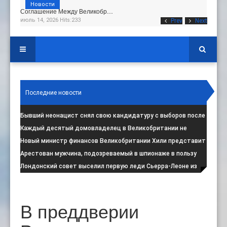
Новости
Соглашение Между Великобр…
июль 14, 2026 Hits:233
Prev
Next
Последние новости
Бывший неонацист снял свою кандидатуру с выборов после
негативной реакции общест
:
Каждый десятый домовладелец в Великобритании не
намерен соблюдать запрет на испо
:
Новый министр финансов Великобритании Хили представит
свой первый бюджет 28 октя
:
Арестован мужчина, подозреваемый в шпионаже в пользу
Ирана на британской военной
:
Лондонский совет выселил первую леди Сьерра-Леоне из
социального жилья
:
В преддверии