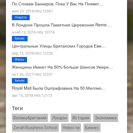
По Словам Банкиров, Пока У Вас Не Появит…
мая 25, 2018 Hits:12367
Новости
В Лондоне Прошла Памятная Церемония Reme…
нояб 13, 2016 Hits:12316
Бизнес
Центральные Улицы Британских Городов Еже…
апр 12, 2018 Hits:12228
Жизнь
Женщины Имеют На 50% Больше Шансов Умере…
окт 26, 2017 Hits:12207
Бизнес
Royal Mail Была Оштрафована На 50 Миллио…
авг 15, 2018 Hits:12173
Теги
Великобритания
Лондон
История
Экономика
Zerah Business School
Новости
Бизнес