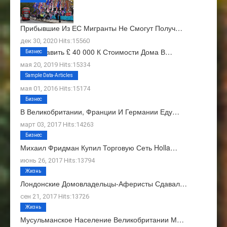
Прибывшие Из ЕС Мигранты Не Смогут Получ…
дек 30, 2020 Hits:15560
Как Добавить £ 40 000 К Стоимости Дома В…
Бизнес
мая 20, 2019 Hits:15334
О Нас
Sample Data-Articles
мая 01, 2016 Hits:15174
Бизнес
В Великобритании, Франции И Германии Еду…
март 03, 2017 Hits:14263
Бизнес
Михаил Фридман Купил Торговую Сеть Holla…
июнь 26, 2017 Hits:13794
Жизнь
Лондонские Домовладельцы-Аферисты Сдавал…
сен 21, 2017 Hits:13726
Жизнь
Мусульманское Население Великобритании М…