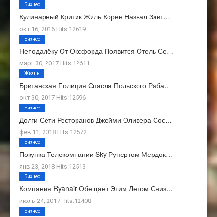
Бизнес
Кулинарный Критик Жиль Корен Назвал Завт…
окт 16, 2016 Hits:12619
Бизнес
Неподалёку От Оксфорда Появится Отель Се…
март 30, 2017 Hits:12611
Жизнь
Британская Полиция Спасла Польского Раба…
окт 30, 2017 Hits:12596
Бизнес
Долги Сети Ресторанов Джейми Оливера Сос…
фев 11, 2018 Hits:12572
Бизнес
Покупка Телекомпании Sky Рупертом Мердок…
янв 23, 2018 Hits:12513
Бизнес
Компания Ryanair Обещает Этим Летом Сниз…
июль 24, 2017 Hits:12408
Бизнес