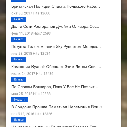
Британская Полиция Спасла Польского Раба…
окт 30, 2017 Hits:12600
Бизнес
Долги Сети Ресторанов Джейми Оливера Сос…
фев 11, 2018 Hits:12593
Бизнес
Покупка Телекомпании Sky Рупертом Мердок…
янв 23, 2018 Hits:12534
Бизнес
Компания Ryanair Обещает Этим Летом Сниз…
июль 24, 2017 Hits:12436
Бизнес
По Словам Банкиров, Пока У Вас Не Появит…
мая 25, 2018 Hits:12388
Новости
В Лондоне Прошла Памятная Церемония Reme…
нояб 13, 2016 Hits:12326
Бизнес
Центральные Улицы Британских Городов Еже…