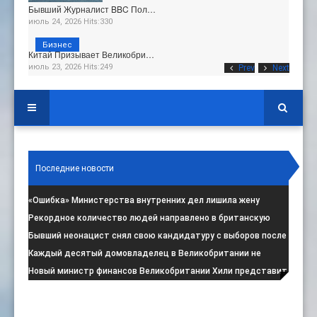
Бывший Журналист BBC Пол…
июль 24, 2026 Hits:330
Бизнес
Китай Призывает Великобри…
июль 23, 2026 Hits:249
Prev
Next
Последние новости
«Ошибка» Министерства внутренних дел лишила жену
итальянца права на пребывание в
:
Рекордное количество людей направлено в британскую
программу по борьбе с радикал
:
Бывший неонацист снял свою кандидатуру с выборов после
негативной реакции общест
:
Каждый десятый домовладелец в Великобритании не
намерен соблюдать запрет на испо
:
Новый министр финансов Великобритании Хили представит
свой первый бюджет 28 октя
: