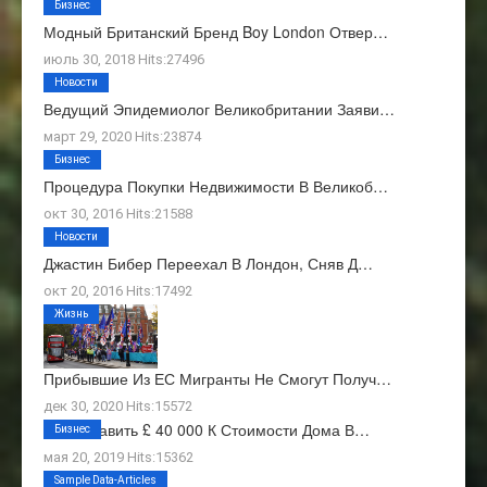
Бизнес
Модный Британский Бренд Boy London Отвер…
июль 30, 2018 Hits:27496
Новости
Ведущий Эпидемиолог Великобритании Заяви…
март 29, 2020 Hits:23874
Бизнес
Процедура Покупки Недвижимости В Великоб…
окт 30, 2016 Hits:21588
Новости
Джастин Бибер Переехал В Лондон, Сняв Д…
окт 20, 2016 Hits:17492
Жизнь
Прибывшие Из ЕС Мигранты Не Смогут Получ…
дек 30, 2020 Hits:15572
Как Добавить £ 40 000 К Стоимости Дома В…
Бизнес
мая 20, 2019 Hits:15362
О Нас
Sample Data-Articles