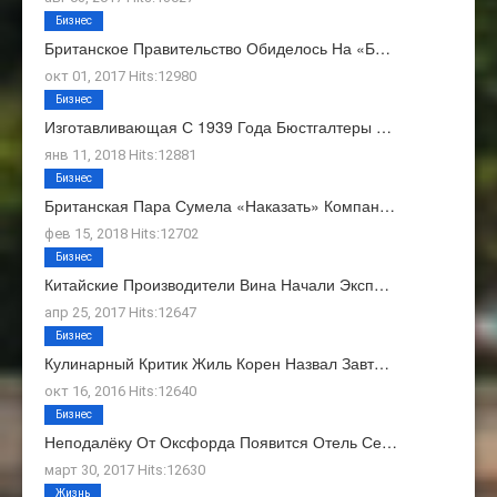
Бизнес
Британское Правительство Обиделось На «Б…
окт 01, 2017 Hits:12980
Бизнес
Изготавливающая С 1939 Года Бюстгалтеры …
янв 11, 2018 Hits:12881
Бизнес
Британская Пара Сумела «наказать» Компан…
фев 15, 2018 Hits:12702
Бизнес
Китайские Производители Вина Начали Эксп…
апр 25, 2017 Hits:12647
Бизнес
Кулинарный Критик Жиль Корен Назвал Завт…
окт 16, 2016 Hits:12640
Бизнес
Неподалёку От Оксфорда Появится Отель Се…
март 30, 2017 Hits:12630
Жизнь