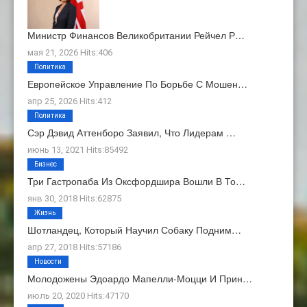
Министр Финансов Великобритании Рейчел Р…
мая 21, 2026 Hits:406
Политика
Европейское Управление По Борьбе С Мошен…
апр 25, 2026 Hits:412
Политика
Сэр Дэвид Аттенборо Заявил, Что Лидерам …
июнь 13, 2021 Hits:85492
Бизнес
Три Гастропаба Из Оксфордшира Вошли В То…
янв 30, 2018 Hits:62875
Жизнь
Шотландец, Который Научил Собаку Подним…
апр 27, 2018 Hits:57186
Новости
Молодожены Эдоардо Мапелли-Моцци И Прин…
июль 20, 2020 Hits:47170