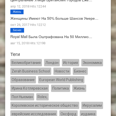
апр 12, 2018 Hits:12244
Жизнь
Женщины Имеют На 50% Больше Шансов Умере…
окт 26, 2017 Hits:12212
Бизнес
Royal Mail Была Оштрафована На 50 Миллио…
авг 15, 2018 Hits:12198
Теги
Великобритания
Лондон
История
Экономика
Zerah Business School
Новости
Бизнес
Образование
European World Publishing
Ирина Котляревская
Политика
Жизнь
Пол Ньюман
Rolex,
Kоролевское историческое общество
Иерусалим
еврейские исследования
Оксфорд
иудаика