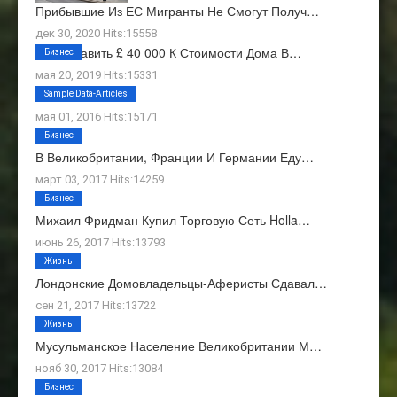
Прибывшие Из ЕС Мигранты Не Смогут Получ…
дек 30, 2020 Hits:15558
Как Добавить £ 40 000 К Стоимости Дома В…
Бизнес
мая 20, 2019 Hits:15331
О Нас
Sample Data-Articles
мая 01, 2016 Hits:15171
Бизнес
В Великобритании, Франции И Германии Еду…
март 03, 2017 Hits:14259
Бизнес
Михаил Фридман Купил Торговую Сеть Holla…
июнь 26, 2017 Hits:13793
Жизнь
Лондонские Домовладельцы-Аферисты Сдавал…
сен 21, 2017 Hits:13722
Жизнь
Мусульманское Население Великобритании М…
нояб 30, 2017 Hits:13084
Бизнес