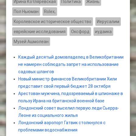
Ирина Котляревская
Политика
Жизнь
Пол Ньюман
Rolex,
Kоролевское историческое общество
Иерусалим
еврейские исследования
Оксфорд
иудаика
Музей Ашмолеан
Каждый десятый домовладелец в Великобритании
не намерен соблюдать запрет на использование
садовых шлангов
Новый министр финансов Великобритании Хили
представит свой первый бюджет 28 октября
Арестован мужчина, подозреваемый в шпионаже в
пользу Ирана на британской военной базе
Лондонский совет выселил первую леди Сьерра-
Леоне из социального жилья
Лондонский аэропорт Гатвик столкнулся с
проблемами водоснабжения