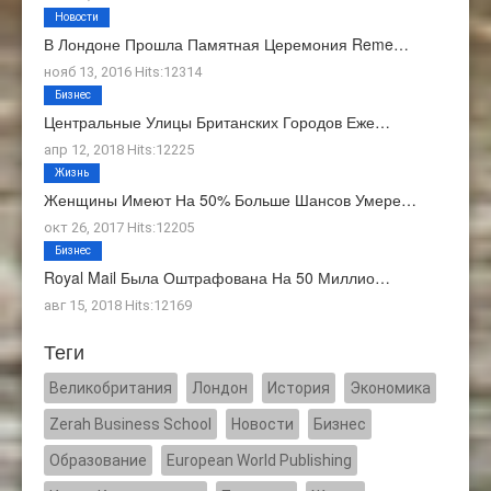
Новости
В Лондоне Прошла Памятная Церемония Reme…
нояб 13, 2016 Hits:12314
Бизнес
Центральные Улицы Британских Городов Еже…
апр 12, 2018 Hits:12225
Жизнь
Женщины Имеют На 50% Больше Шансов Умере…
окт 26, 2017 Hits:12205
Бизнес
Royal Mail Была Оштрафована На 50 Миллио…
авг 15, 2018 Hits:12169
Теги
Великобритания
Лондон
История
Экономика
Zerah Business School
Новости
Бизнес
Образование
European World Publishing