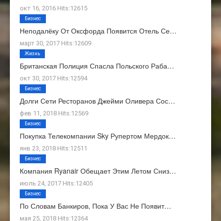
окт 16, 2016 Hits:12615
Бизнес
Неподалёку От Оксфорда Появится Отель Се…
март 30, 2017 Hits:12609
Жизнь
Британская Полиция Спасла Польского Раба…
окт 30, 2017 Hits:12594
Бизнес
Долги Сети Ресторанов Джейми Оливера Сос…
фев 11, 2018 Hits:12569
Бизнес
Покупка Телекомпании Sky Рупертом Мердок…
янв 23, 2018 Hits:12511
Бизнес
Компания Ryanair Обещает Этим Летом Сниз…
июль 24, 2017 Hits:12405
Бизнес
По Словам Банкиров, Пока У Вас Не Появит…
мая 25, 2018 Hits:12364