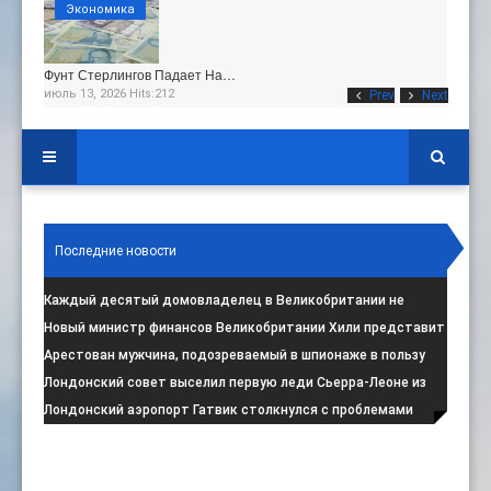
Экономика
Фунт Стерлингов Падает На…
июль 13, 2026 Hits:212
Prev
Next
Последние новости
Каждый десятый домовладелец в Великобритании не
намерен соблюдать запрет на испо
:
Новый министр финансов Великобритании Хили представит
свой первый бюджет 28 октя
:
Арестован мужчина, подозреваемый в шпионаже в пользу
Ирана на британской военной
:
Лондонский совет выселил первую леди Сьерра-Леоне из
социального жилья
:
Лондонский аэропорт Гатвик столкнулся с проблемами
водоснабжения
: