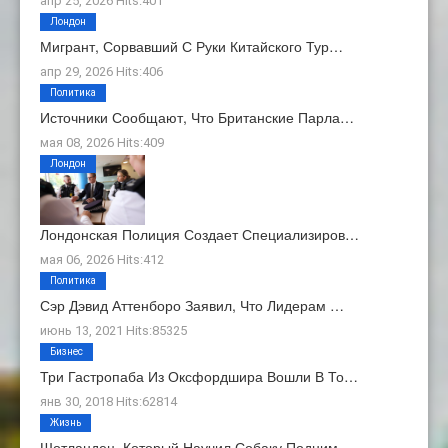
апр 25, 2026 Hits:401
Лондон
Мигрант, Сорвавший С Руки Китайского Тур…
апр 29, 2026 Hits:406
Политика
Источники Сообщают, Что Британские Парла…
мая 08, 2026 Hits:409
Лондон
Лондонская Полиция Создает Специализиров…
мая 06, 2026 Hits:412
Политика
Сэр Дэвид Аттенборо Заявил, Что Лидерам …
июнь 13, 2021 Hits:85325
Бизнес
Три Гастропаба Из Оксфордшира Вошли В То…
янв 30, 2018 Hits:62814
Жизнь
Шотландец, Который Научил Собаку Подним…