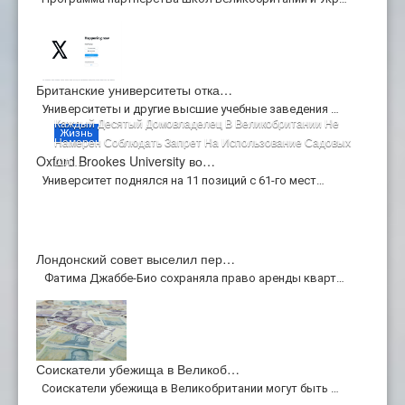
Британские университеты отка…
Университеты и другие высшие учебные заведения …
Каждый Десятый Домовладелец В Великобритании Не
Жизнь
Намерен Соблюдать Запрет На Использование Садовых
Oxford Brookes University во…
Шл…
Университет поднялся на 11 позиций с 61-го мест…
авг 03 2026 Hits:162
Лондонский совет выселил пер…
Фатима Джаббе-Био сохраняла право аренды кварт…
Соискатели убежища в Великоб…
Соискатели убежища в Великобритании могут быть …