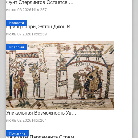
Фунт Стерлингов Остается …
июль 08 2026 Hits:257
Новости
Принц Гарри, Элтон Джон И…
июль 07 2026 Hits:259
История
Уникальная Возможность Ув…
июль 02 2026 Hits:264
Политика
Депутаты Парламента Стрем…