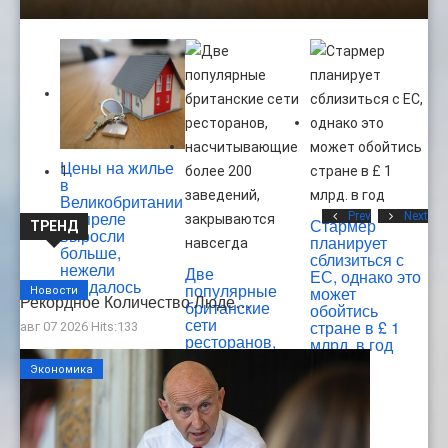
Цены на жилье
1
в
Великобритании
в апреле
Prev
Next
Стармер
ТРЕНД
выросли
планирует
больше,
сблизиться с
нежели
Две
ЕС, однако это
ожидалось
популярные
может
Новости
Рекордное Количество Люде…
британские
обойтись
сети
стране в £ 1
авг 07 2026 Hits:133
ресторанов,
млрд. в год
насчитывающие
Экономика
более 200
заведений,
закрываются
навсегда