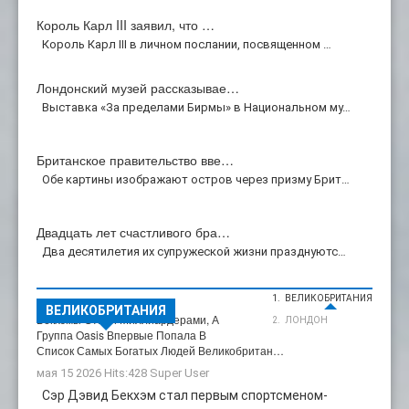
Король Карл III заявил, что …
Король Карл III в личном послании, посвященном …
Лондонский музей рассказывае…
Выставка «За пределами Бирмы» в Национальном му…
Британское правительство вве…
Обе картины изображают остров через призму Брит…
Двадцать лет счастливого бра…
Два десятилетия их супружеской жизни празднуютс…
ВЕЛИКОБРИТАНИЯ
Великобритания
ВЕЛИКОБРИТАНИЯ
Бекхэмы Стали Миллиардерами, А
ЛОНДОН
Группа Oasis Впервые Попала В
Список Самых Богатых Людей Великобритан…
мая 15 2026 Hits:428
Super User
Сэр Дэвид Бекхэм стал первым спортсменом-