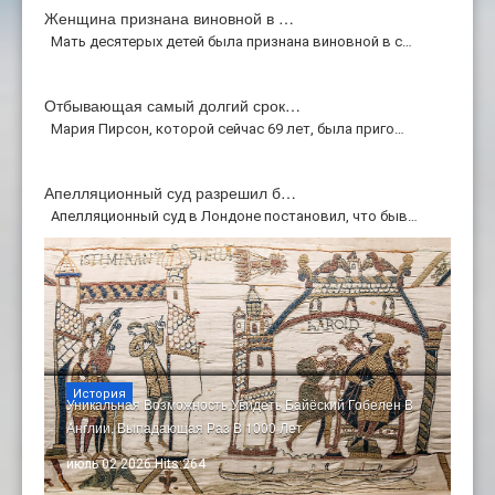
Женщина признана виновной в …
Мать десятерых детей была признана виновной в с…
Отбывающая самый долгий срок…
Мария Пирсон, которой сейчас 69 лет, была приго…
Апелляционный суд разрешил б…
Апелляционный суд в Лондоне постановил, что быв…
История
Уникальная Возможность Увидеть Байёский Гобелен В
Англии, Выпадающая Раз В 1000 Лет
июль 02 2026 Hits:264